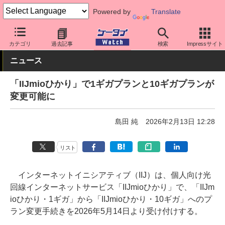
Powered by
Translate
ケータイ Watch
格安スマホ/格安SIM
格安SIM/MVNO
IIJ
カテゴリ
過去記事
検索
Impressサイト
ニュース
「IIJmioひかり」で1ギガプランと10ギガプランが
変更可能に
島田 純
2026年2月13日 12:28
リスト
インターネットイニシアティブ（IIJ）は、個人向け光
回線インターネットサービス「IIJmioひかり」で、「IIJm
ioひかり・1ギガ」から「IIJmioひかり・10ギガ」へのプ
ラン変更手続きを2026年5月14日より受け付けする。