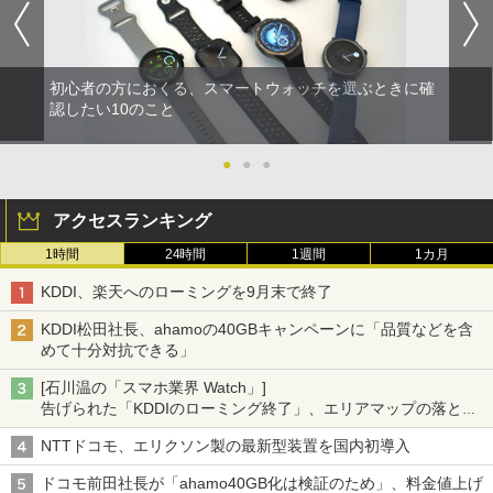
初心者の方におくる、スマートウォッチを選ぶときに確
認したい10のこと
●
●
●
アクセスランキング
1時間
24時間
1週間
1カ月
KDDI、楽天へのローミングを9月末で終了
KDDI松田社長、ahamoの40GBキャンペーンに「品質などを含
めて十分対抗できる」
[石川温の「スマホ業界 Watch」]
告げられた「KDDIのローミング終了」、エリアマップの落とし
穴と楽天モバイルの課題
NTTドコモ、エリクソン製の最新型装置を国内初導入
ドコモ前田社長が「ahamo40GB化は検証のため」、料金値上げ