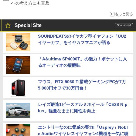
への考え方にも言及
もっと見る
Special Site
SOUNDPEATSのイヤカフ型イヤフォン「UU2
イヤーカフ」をイヤカフマニアが語る
「A&ultima SP4000T」の魅力！ポケットに入
るオーディオの醍醐味
マウス、RTX 5060 Ti搭載ゲーミングPCが7万
5,000円オフで30万円台！
レイズ鍛造1ピースアルミホイール「CE28 N-p
lus」軽量なままに剛性を向上
エントリーなのに脅威の実力!「Osprey」Nobl
e Audioワイヤレスイヤフォン4機種を一気に聴