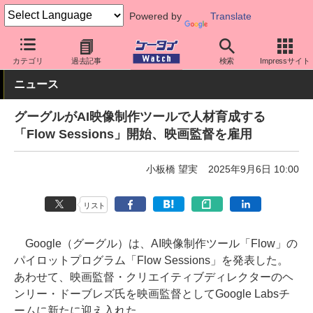
Powered by
Translate
ケータイ Watch
アプリ・サービス
動画・音楽・ゲーム
カテゴリ
過去記事
検索
Impressサイト
ニュース
グーグルがAI映像制作ツールで人材育成する
「Flow Sessions」開始、映画監督を雇用
小板橋 望実
2025年9月6日 10:00
リスト
Google（グーグル）は、AI映像制作ツール「Flow」の
パイロットプログラム「Flow Sessions」を発表した。
あわせて、映画監督・クリエイティブディレクターのヘ
ンリー・ドーブレズ氏を映画監督としてGoogle Labsチ
ームに新たに迎え入れた。