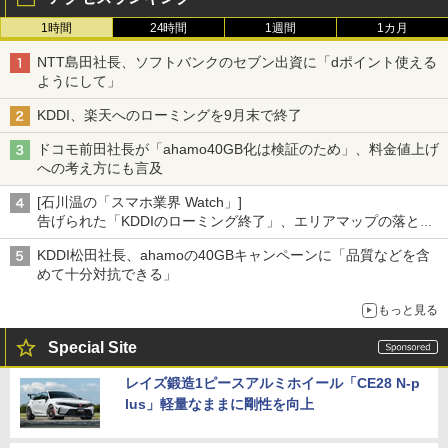
1時間
24時間
1週間
1カ月
NTT島田社長、ソフトバンクのセブン出資に「dポイント使える
ようにして」
KDDI、楽天へのローミングを9月末で終了
ドコモ前田社長が「ahamo40GB化は検証のため」、料金値上げ
への考え方にも言及
[石川温の「スマホ業界 Watch」]
告げられた「KDDIのローミング終了」、エリアマップの落とし
穴と楽天モバイルの課題
KDDI松田社長、ahamoの40GBキャンペーンに「品質などを含
めて十分対抗できる」
もっと見る
Special Site
レイズ鍛造1ピースアルミホイール「CE28 N-p
lus」軽量なままに剛性を向上