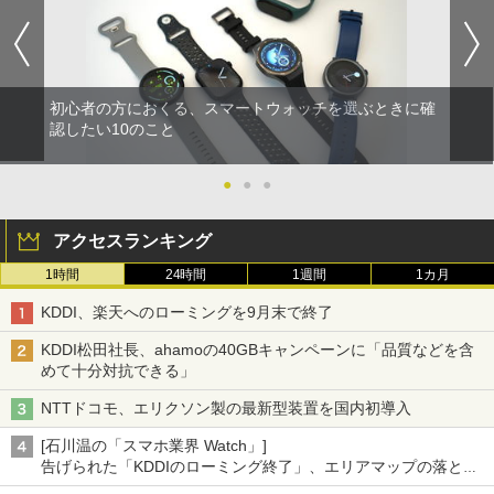
初心者の方におくる、スマートウォッチを選ぶときに確
認したい10のこと
●
●
●
アクセスランキング
1時間
24時間
1週間
1カ月
KDDI、楽天へのローミングを9月末で終了
KDDI松田社長、ahamoの40GBキャンペーンに「品質などを含
めて十分対抗できる」
NTTドコモ、エリクソン製の最新型装置を国内初導入
[石川温の「スマホ業界 Watch」]
告げられた「KDDIのローミング終了」、エリアマップの落とし
穴と楽天モバイルの課題