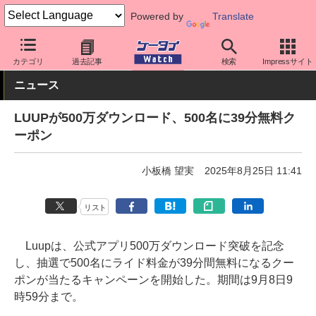
Powered by
Translate
ケータイ Watch
最新技術/その他
自転車
カテゴリ
過去記事
検索
Impressサイト
ニュース
LUUPが500万ダウンロード、500名に39分無料ク
ーポン
小板橋 望実
2025年8月25日 11:41
リスト
Luupは、公式アプリ500万ダウンロード突破を記念
し、抽選で500名にライド料金が39分間無料になるクー
ポンが当たるキャンペーンを開始した。期間は9月8日9
時59分まで。