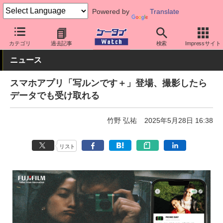
Powered by
Translate
ケータイ Watch
アプリ・サービス
カメラ/写真
カテゴリ
過去記事
検索
Impressサイト
ニュース
スマホアプリ「写ルンです＋」登場、撮影したら
データでも受け取れる
竹野 弘祐
2025年5月28日 16:38
リスト