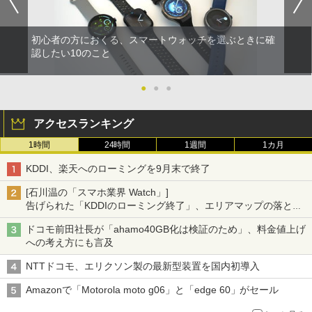
初心者の方におくる、スマートウォッチを選ぶときに確
認したい10のこと
●
●
●
アクセスランキング
1時間
24時間
1週間
1カ月
KDDI、楽天へのローミングを9月末で終了
[石川温の「スマホ業界 Watch」]
告げられた「KDDIのローミング終了」、エリアマップの落とし
穴と楽天モバイルの課題
ドコモ前田社長が「ahamo40GB化は検証のため」、料金値上げ
への考え方にも言及
NTTドコモ、エリクソン製の最新型装置を国内初導入
Amazonで「Motorola moto g06」と「edge 60」がセール