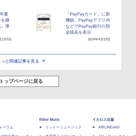
5年夏
「PayPayカード」に新
カを継
機能、PayPayアプリ内
式」導
などでPayPay銀行の預
金残高を表示
年12月5日
2024年4月23日
もっと関連記事を見る
トップページに戻る
Rittor Music
イカロス出版
dフォーラム
リットーミュージック
AIRLINEweb