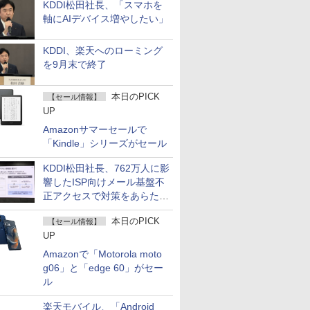
KDDI松田社長、「スマホを
軸にAIデバイス増やしたい」
KDDI、楽天へのローミング
を9月末で終了
本日のPICK
【セール情報】
UP
Amazonサマーセールで
「Kindle」シリーズがセール
KDDI松田社長、762万人に影
響したISP向けメール基盤不
正アクセスで対策をあらため
て説明
本日のPICK
【セール情報】
UP
Amazonで「Motorola moto
g06」と「edge 60」がセー
ル
楽天モバイル、「Android