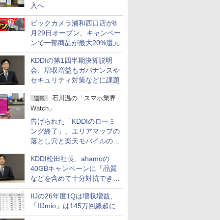
入へ
ビックカメラ浦和西口店が8
月29日オープン、キャンペー
ンで一部商品が最大20%還元
KDDIの第1四半期決算説明
会、増収増益もガバナンスや
セキュリティ対策などに課題
石川温の「スマホ業界
連載
Watch」
告げられた「KDDIのローミ
ング終了」、エリアマップの
落とし穴と楽天モバイルの課
題
KDDI松田社長、ahamoの
40GBキャンペーンに「品質
などを含めて十分対抗でき
る」
IIJの26年度1Qは増収増益、
「IIJmio」は145万回線超に