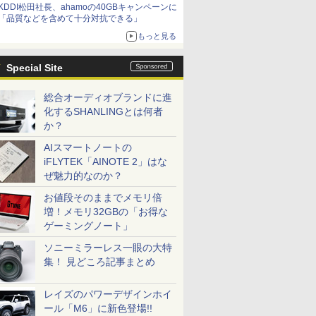
KDDI松田社長、ahamoの40GBキャンペーンに
「品質などを含めて十分対抗できる」
もっと見る
Special Site
総合オーディオブランドに進
化するSHANLINGとは何者
か？
AIスマートノートの
iFLYTEK「AINOTE 2」はな
ぜ魅力的なのか？
お値段そのままでメモリ倍
増！メモリ32GBの「お得な
ゲーミングノート」
ソニーミラーレス一眼の大特
集！ 見どころ記事まとめ
レイズのパワーデザインホイ
ール「M6」に新色登場!!