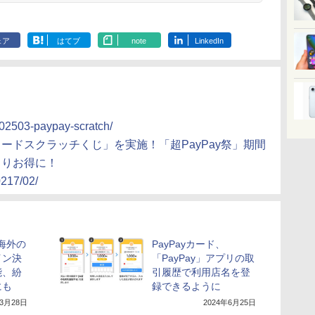
ェア
はてブ
note
LinkedIn
i202503-paypay-scratch/
yカードスクラッチくじ」を実施！「超PayPay祭」期間
よりお得に！
0217/02/
、海外の
PayPayカード、
イン決
「PayPay」アプリの取
能、紛
引履歴で利用店名を登
にも
録できるように
年3月28日
2024年6月25日