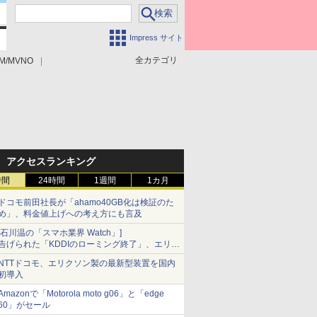
Impress サイト
全カテゴリ
M/MVNO
アクセスランキング
時間
24時間
1週間
1カ月
ドコモ前田社長が「ahamo40GB化は検証のた
め」、料金値上げへの考え方にも言及
[石川温の「スマホ業界 Watch」]
告げられた「KDDIのローミング終了」、エリア
マップの落とし穴と楽天モバイルの課題
NTTドコモ、エリクソン製の最新型装置を国内
初導入
Amazonで「Motorola moto g06」と「edge
60」がセール