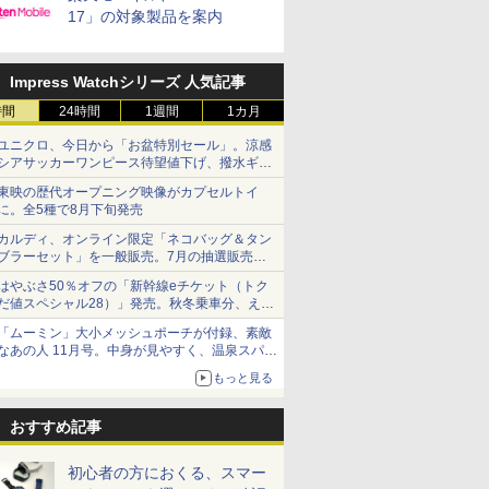
17」の対象製品を案内
Impress Watchシリーズ 人気記事
時間
24時間
1週間
1カ月
ユニクロ、今日から「お盆特別セール」。涼感
シアサッカーワンピース待望値下げ、撥水ギア
ショーツは1990円に
東映の歴代オープニング映像がカプセルトイ
に。全5種で8月下旬発売
カルディ、オンライン限定「ネコバッグ＆タン
ブラーセット」を一般販売。7月の抽選販売の
当選無効分
はやぶさ50％オフの「新幹線eチケット（トク
だ値スペシャル28）」発売。秋冬乗車分、えき
ねっと限定
「ムーミン」大小メッシュポーチが付録、素敵
なあの人 11月号。中身が見やすく、温泉スパに
も使える
もっと見る
おすすめ記事
初心者の方におくる、スマー