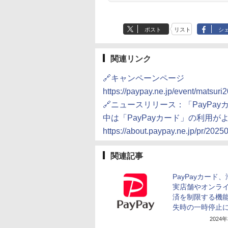
ポスト
リスト
シ
関連リンク
🔗キャンペーンページ
https://paypay.ne.jp/event/matsur
🔗ニュースリリース：「PayPa
中は「PayPayカード」の利用が
https://about.paypay.ne.jp/pr/2025
関連記事
PayPayカード
実店舗やオンラ
済を制限する機
失時の一時停止
2024