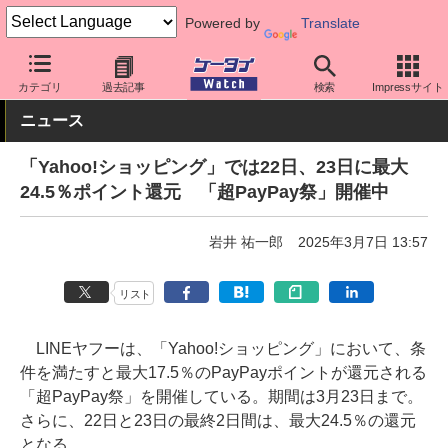
Powered by
Translate
ケータイ Watch
アプリ・サービス
決済/金融
カテゴリ
過去記事
検索
Impressサイト
ニュース
「Yahoo!ショッピング」では22日、23日に最大
24.5％ポイント還元 「超PayPay祭」開催中
岩井 祐一郎
2025年3月7日 13:57
リスト
LINEヤフーは、「Yahoo!ショッピング」において、条
件を満たすと最大17.5％のPayPayポイントが還元される
「超PayPay祭」を開催している。期間は3月23日まで。
さらに、22日と23日の最終2日間は、最大24.5％の還元
となる。