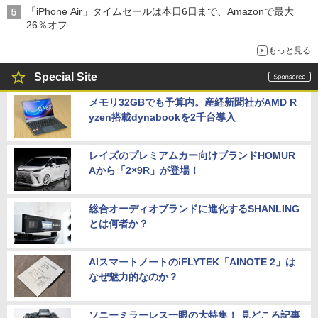
「iPhone Air」タイムセールは本日6日まで、Amazonで最大
26％オフ
もっと見る
Special Site
メモリ32GBでも予算内。産経新聞社がAMD R
yzen搭載dynabookを2千台導入
レイズのプレミアムカー向けブランドHOMUR
Aから「2×9R」が登場！
総合オーディオブランドに進化するSHANLING
とは何者か？
AIスマートノートのiFLYTEK「AINOTE 2」は
なぜ魅力的なのか？
ソニーミラーレス一眼の大特集！ 見どころ記事