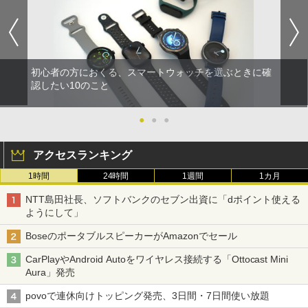
初心者の方におくる、スマートウォッチを選ぶときに確
認したい10のこと
●
●
●
アクセスランキング
1時間
24時間
1週間
1カ月
NTT島田社長、ソフトバンクのセブン出資に「dポイント使える
ようにして」
BoseのポータブルスピーカーがAmazonでセール
CarPlayやAndroid Autoをワイヤレス接続する「Ottocast Mini
Aura」発売
povoで連休向けトッピング発売、3日間・7日間使い放題