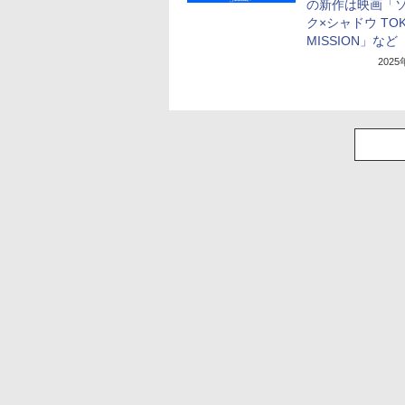
の新作は映画「
ク×シャドウ TO
MISSION」など
202