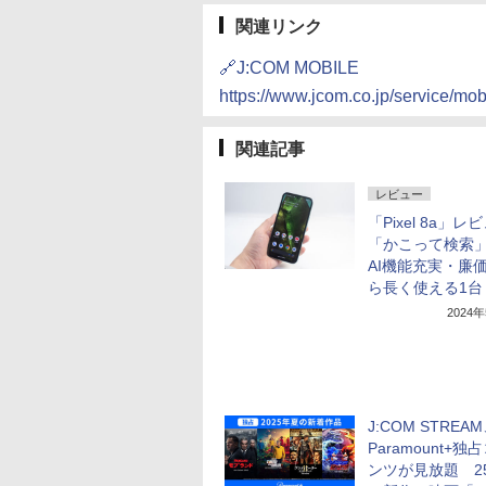
関連リンク
🔗J:COM MOBILE
https://www.jcom.co.jp/service/mob
関連記事
レビュー
「Pixel 8a」レ
「かこって検索
AI機能充実・廉
ら長く使える1台
2024
J:COM STREA
Paramount+独
ンツが見放題 2