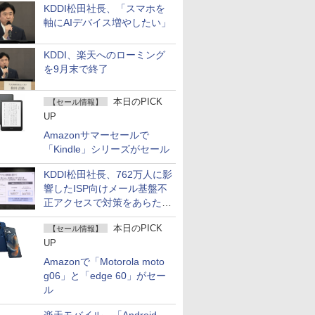
KDDI松田社長、「スマホを
軸にAIデバイス増やしたい」
KDDI、楽天へのローミング
を9月末で終了
本日のPICK
【セール情報】
UP
Amazonサマーセールで
「Kindle」シリーズがセール
KDDI松田社長、762万人に影
響したISP向けメール基盤不
正アクセスで対策をあらため
て説明
本日のPICK
【セール情報】
UP
Amazonで「Motorola moto
g06」と「edge 60」がセー
ル