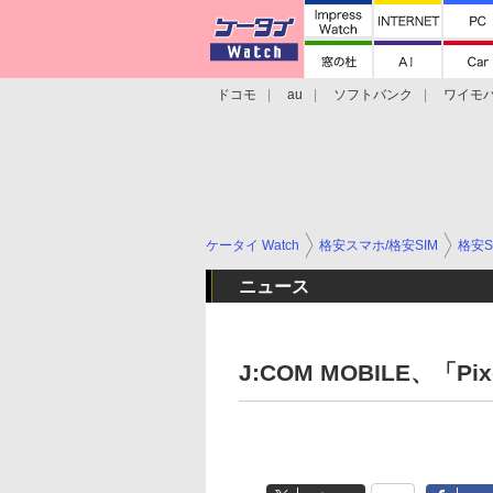
ドコモ
au
ソフトバンク
ワイモ
格安スマホ/SIMフリースマホ
周辺機器/
ケータイ Watch
格安スマホ/格安SIM
格安S
ニュース
J:COM MOBILE、「P