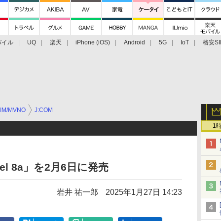
バイル
UQ
楽天
iPhone (iOS)
Android
5G
IoT
格安SI
アクセサリー
業界動向
法人向け
最新技術/その他
IM/MVNO
J:COM
1
ixel 8a」を2月6日に発売
岩井 祐一郎
2025年1月27日 14:23