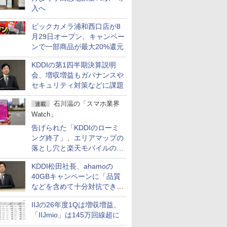
入へ
ビックカメラ浦和西口店が8
月29日オープン、キャンペー
ンで一部商品が最大20%還元
KDDIの第1四半期決算説明
会、増収増益もガバナンスや
セキュリティ対策などに課題
石川温の「スマホ業界
連載
Watch」
告げられた「KDDIのローミ
ング終了」、エリアマップの
落とし穴と楽天モバイルの課
題
KDDI松田社長、ahamoの
40GBキャンペーンに「品質
などを含めて十分対抗でき
る」
IIJの26年度1Qは増収増益、
「IIJmio」は145万回線超に