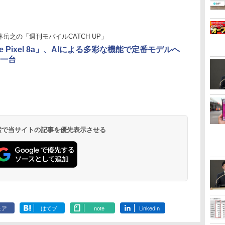
林岳之の「週刊モバイルCATCH UP」
le Pixel 8a」、AIによる多彩な機能で定番モデルへ
一台
 検索で当サイトの記事を優先表示させる
ェア
はてブ
note
LinkedIn