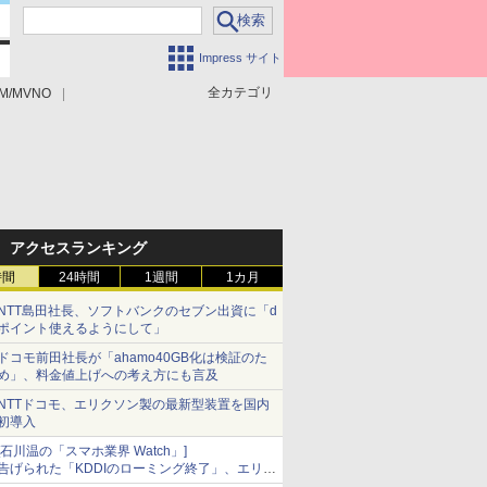
Impress サイト
全カテゴリ
M/MVNO
アクセスランキング
時間
24時間
1週間
1カ月
NTT島田社長、ソフトバンクのセブン出資に「d
ポイント使えるようにして」
ドコモ前田社長が「ahamo40GB化は検証のた
め」、料金値上げへの考え方にも言及
NTTドコモ、エリクソン製の最新型装置を国内
初導入
[石川温の「スマホ業界 Watch」]
告げられた「KDDIのローミング終了」、エリア
マップの落とし穴と楽天モバイルの課題