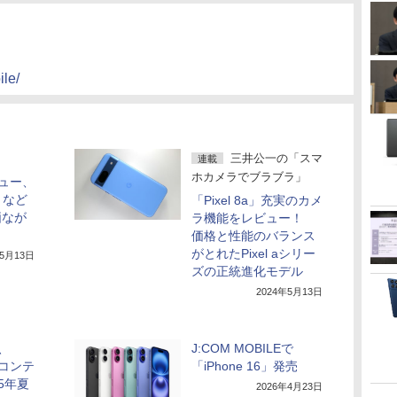
ile/
三井公一の「スマ
連載
ホカメラでブラブラ」
ビュー、
」など
「Pixel 8a」充実のカメ
価なが
ラ機能をレビュー！
価格と性能のバランス
がとれたPixel aシリー
年5月13日
ズの正統進化モデル
2024年5月13日
M、
J:COM MOBILEで
占コンテ
「iPhone 16」発売
5年夏
2026年4月23日