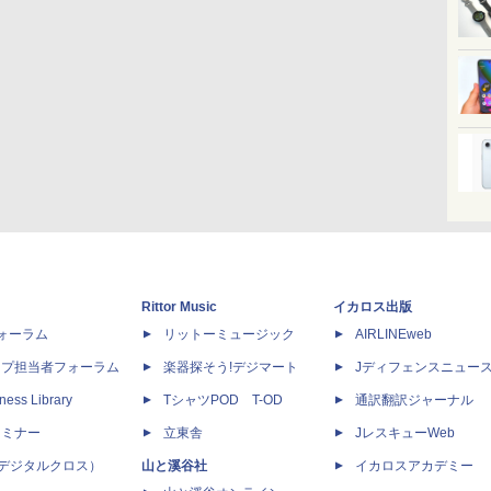
Rittor Music
イカロス出版
dフォーラム
リットーミュージック
AIRLINEweb
ップ担当者フォーラム
楽器探そう!デジマート
Jディフェンスニュー
ness Library
TシャツPOD T-OD
通訳翻訳ジャーナル
セミナー
立東舎
JレスキューWeb
 X（デジタルクロス）
山と溪谷社
イカロスアカデミー