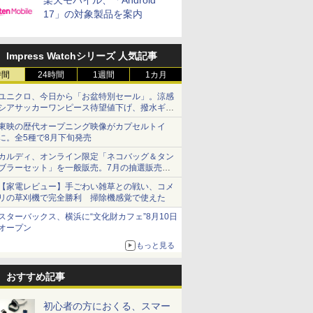
楽天モバイル、「Android
17」の対象製品を案内
Impress Watchシリーズ 人気記事
時間
24時間
1週間
1カ月
ユニクロ、今日から「お盆特別セール」。涼感
シアサッカーワンピース待望値下げ、撥水ギア
ショーツは1990円に
東映の歴代オープニング映像がカプセルトイ
に。全5種で8月下旬発売
カルディ、オンライン限定「ネコバッグ＆タン
ブラーセット」を一般販売。7月の抽選販売の
当選無効分
【家電レビュー】手ごわい雑草との戦い、コメ
リの草刈機で完全勝利 掃除機感覚で使えた
スターバックス、横浜に“文化財カフェ”8月10日
オープン
もっと見る
おすすめ記事
初心者の方におくる、スマー