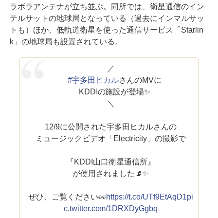
ラボラアンテナが立ち並ぶ。同所では、衛星通信のイン
テルサットの地球局となっている（過去にインマルサッ
トも）ほか、低軌道衛星を使った通信サービス「Starlin
k」の地球局も設置されている。
／
#宇多田ヒカル
さんのMVに
KDDIの施設が登場✨
＼
12/9に公開された宇多田ヒカルさんの
ミュージックビデオ「Electricity」の撮影で
『KDDI山口衛星通信所』
が使用されました📡✨
ぜひ、ご覧ください👀
https://t.co/UTf9EtAqD1
pi
c.twitter.com/1DRXDyGgbq