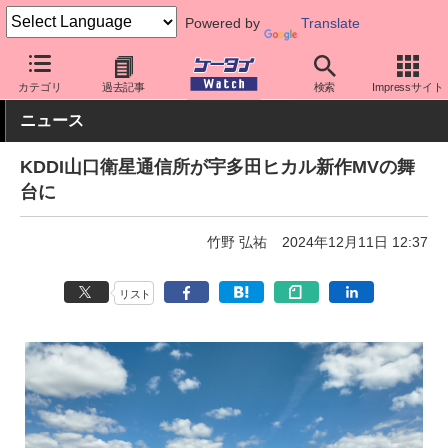
Powered by
Translate
ケータイ Watch
キャリア
au
その他
カテゴリ
過去記事
検索
Impressサイト
ニュース
KDDI山口衛星通信所が宇多田ヒカル新作MVの舞
台に
竹野 弘祐
2024年12月11日 12:37
リスト