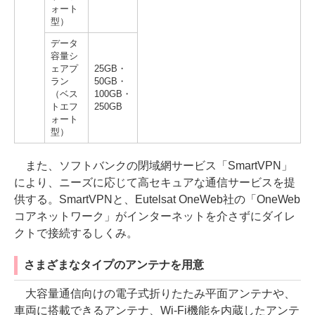
ォート
型）
データ
容量シ
ェアプ
25GB・
ラン
50GB・
（ベス
100GB・
トエフ
250GB
ォート
型）
また、ソフトバンクの閉域網サービス「SmartVPN」
により、ニーズに応じて高セキュアな通信サービスを提
供する。SmartVPNと、Eutelsat OneWeb社の「OneWeb
コアネットワーク」がインターネットを介さずにダイレ
クトで接続するしくみ。
さまざまなタイプのアンテナを用意
大容量通信向けの電子式折りたたみ平面アンテナや、
車両に搭載できるアンテナ、Wi-Fi機能を内蔵したアンテ