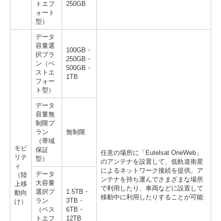
トエフ
250GB
ォート
型）
データ
容量選
100GB・
択プラ
250GB・
ン（ベ
500GB・
ストエ
1TB
フォー
ト型）
データ
容量無
制限プ
ラン
無制限
（帯域
モビ
保証
任意の場所に「Eutelsat OneWeb」
リテ
型）
のアンテナを設置して、低軌道衛星
ィ
によるネットワーク接続を提供。ア
データ
（陸
ンテナを持ち運んでさまざまな場所
大容量
上移
で利用したり、車両などに設置して
選択プ
1.5TB・
動向
移動中に利用したりすることが可能
ラン
3TB・
け）
（ベス
6TB・
トエフ
12TB