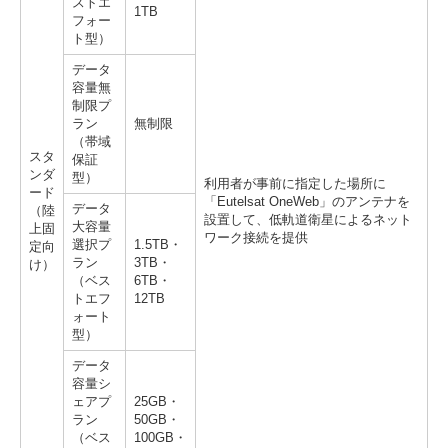
ストエ
1TB
フォー
ト型）
データ
容量無
制限プ
ラン
無制限
（帯域
スタ
保証
ンダ
型）
利用者が事前に指定した場所に
ード
「Eutelsat OneWeb」のアンテナを
データ
（陸
設置して、低軌道衛星によるネット
大容量
上固
ワーク接続を提供
選択プ
1.5TB・
定向
ラン
3TB・
け）
（ベス
6TB・
トエフ
12TB
ォート
型）
データ
容量シ
ェアプ
25GB・
ラン
50GB・
（ベス
100GB・