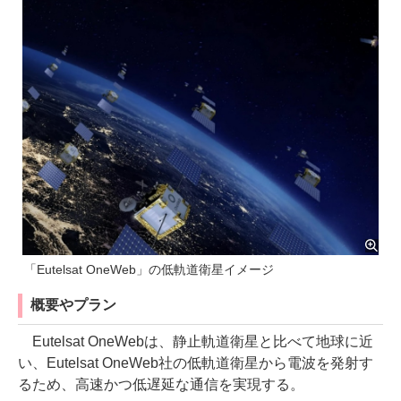
「Eutelsat OneWeb」の低軌道衛星イメージ
概要やプラン
Eutelsat OneWebは、静止軌道衛星と比べて地球に近
い、Eutelsat OneWeb社の低軌道衛星から電波を発射す
るため、高速かつ低遅延な通信を実現する。