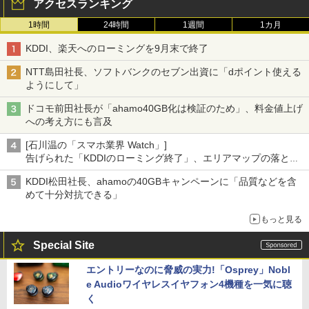
アクセスランキング
1時間
24時間
1週間
1カ月
KDDI、楽天へのローミングを9月末で終了
NTT島田社長、ソフトバンクのセブン出資に「dポイント使える
ようにして」
ドコモ前田社長が「ahamo40GB化は検証のため」、料金値上げ
への考え方にも言及
[石川温の「スマホ業界 Watch」]
告げられた「KDDIのローミング終了」、エリアマップの落とし
穴と楽天モバイルの課題
KDDI松田社長、ahamoの40GBキャンペーンに「品質などを含
めて十分対抗できる」
もっと見る
Special Site
エントリーなのに脅威の実力!「Osprey」Nobl
e Audioワイヤレスイヤフォン4機種を一気に聴
く