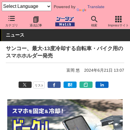
Powered by
Translate
ケータイ Watch
周辺機器/アクセサリー
カテゴリ
過去記事
検索
Impressサイト
ニュース
サンコー、最大-13度冷却する自転車・バイク用の
スマホホルダー発売
富岡 悠
2024年6月21日 13:07
リスト