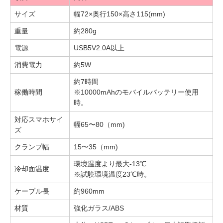
サイズ
幅72×奥行150×高さ115(mm)
重量
約280g
電源
USB5V2.0A以上
消費電力
約5W
約7時間
稼働時間
※10000mAhのモバイルバッテリー使用
時。
対応スマホサイ
幅65〜80（mm)
ズ
クランプ幅
15〜35（mm)
環境温度より最大-13℃
冷却面温度
※試験環境温度23℃時。
ケーブル長
約960mm
材質
強化ガラス/ABS