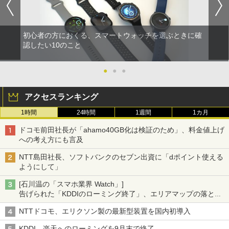
初心者の方におくる、スマートウォッチを選ぶときに確
認したい10のこと
●
●
●
アクセスランキング
1時間
24時間
1週間
1カ月
ドコモ前田社長が「ahamo40GB化は検証のため」、料金値上げ
への考え方にも言及
NTT島田社長、ソフトバンクのセブン出資に「dポイント使える
ようにして」
[石川温の「スマホ業界 Watch」]
告げられた「KDDIのローミング終了」、エリアマップの落とし
穴と楽天モバイルの課題
NTTドコモ、エリクソン製の最新型装置を国内初導入
KDDI、楽天へのローミングを9月末で終了