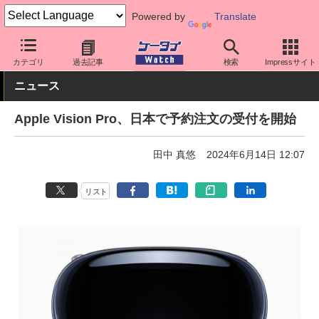
Powered by
Translate
ケータイ Watch
OS
iPhone (iOS)
アクセサリー
カテゴリ
過去記事
検索
Impressサイト
ニュース
Apple Vision Pro、日本で予約注文の受付を開始
田中 真悠
2024年6月14日 12:07
リスト