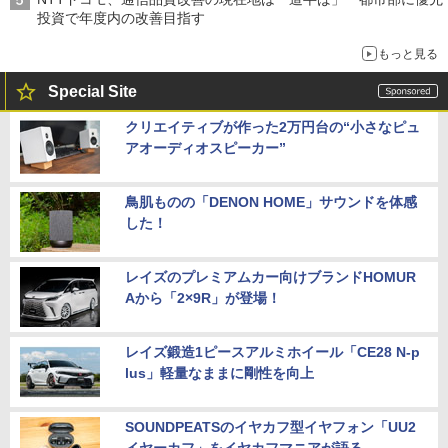
投資で年度内の改善目指す
もっと見る
Special Site
クリエイティブが作った2万円台の“小さなピュ
アオーディオスピーカー”
鳥肌ものの「DENON HOME」サウンドを体感
した！
レイズのプレミアムカー向けブランドHOMUR
Aから「2×9R」が登場！
レイズ鍛造1ピースアルミホイール「CE28 N-p
lus」軽量なままに剛性を向上
SOUNDPEATSのイヤカフ型イヤフォン「UU2
イヤーカフ」をイヤカフマニアが語る