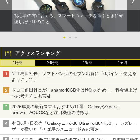
初心者の方におくる、スマートウォッチを選ぶときに確
認したい10のこと
●
●
●
アクセスランキング
1時間
24時間
1週間
1カ月
NTT島田社長、ソフトバンクのセブン出資に「dポイント使える
ようにして」
ドコモ前田社長が「ahamo40GB化は検証のため」、料金値上げ
への考え方にも言及
2026年夏の最新スマホおすすめ11選 GalaxyやXperia、
arrows、AQUOSなど注目機種の特徴は
本日8月7日発売「Galaxy Z Fold8 Ultra/Fold8/Flip8」、カズレー
ザーが驚いた「そば屋のメニュー並みの薄さ」
NTTドコモ、通信品質改善の現在地は「道半ば」 都市部に優先