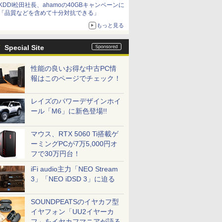
KDDI松田社長、ahamoの40GBキャンペーンに
「品質などを含めて十分対抗できる」
もっと見る
Special Site
性能の良いお得な中古PC情
報はこのページでチェック！
レイズのパワーデザインホイ
ール「M6」に新色登場!!
マウス、RTX 5060 Ti搭載ゲ
ーミングPCが7万5,000円オ
フで30万円台！
iFi audio主力「NEO Stream
3」「NEO iDSD 3」に迫る
SOUNDPEATSのイヤカフ型
イヤフォン「UU2イヤーカ
フ」をイヤカフマニアが語る