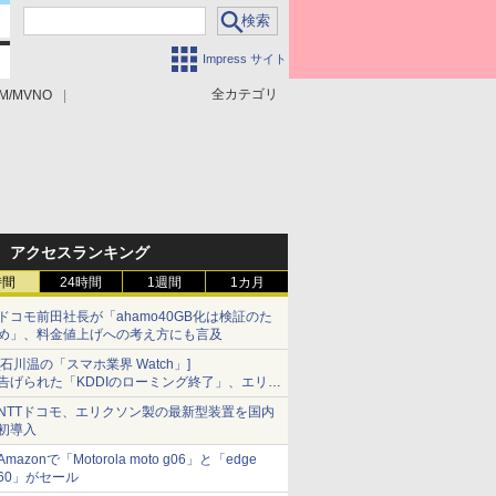
Impress サイト
全カテゴリ
M/MVNO
アクセスランキング
時間
24時間
1週間
1カ月
ドコモ前田社長が「ahamo40GB化は検証のた
め」、料金値上げへの考え方にも言及
[石川温の「スマホ業界 Watch」]
告げられた「KDDIのローミング終了」、エリア
マップの落とし穴と楽天モバイルの課題
NTTドコモ、エリクソン製の最新型装置を国内
初導入
Amazonで「Motorola moto g06」と「edge
60」がセール