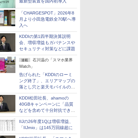
最新型装置を国内初導入
「CHARGESPOT」2026年8
月より小田急電鉄全70駅へ導
入へ
KDDIの第1四半期決算説明
会、増収増益もガバナンスや
セキュリティ対策などに課題
石川温の「スマホ業界
連載
Watch」
告げられた「KDDIのローミ
ング終了」、エリアマップの
落とし穴と楽天モバイルの課
題
KDDI松田社長、ahamoの
40GBキャンペーンに「品質
などを含めて十分対抗でき
る」
IIJの26年度1Qは増収増益、
「IIJmio」は145万回線超に