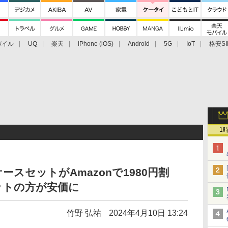
バイル
UQ
楽天
iPhone (iOS)
Android
5G
IoT
格安SI
アクセサリー
業界動向
法人向け
最新技術/その他
1
とケースセットがAmazonで1980円割
ットの方が安価に
竹野 弘祐
2024年4月10日 13:24