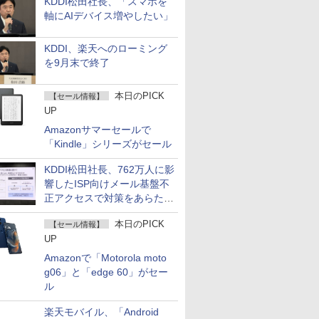
KDDI松田社長、「スマホを
軸にAIデバイス増やしたい」
KDDI、楽天へのローミング
を9月末で終了
本日のPICK
【セール情報】
UP
Amazonサマーセールで
「Kindle」シリーズがセール
KDDI松田社長、762万人に影
響したISP向けメール基盤不
正アクセスで対策をあらため
て説明
本日のPICK
【セール情報】
UP
Amazonで「Motorola moto
g06」と「edge 60」がセー
ル
楽天モバイル、「Android