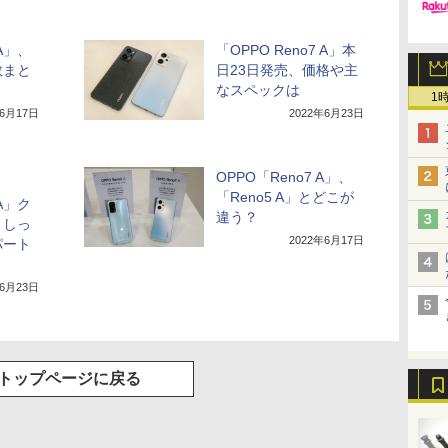
 A」、
「OPPO Reno7 A」本
数まと
日23日発売、価格や主
なスペックは
1
年6月17日
2022年6月23日
OPPO「Reno7 A」、
「Reno5 A」とどこが
 A」ク
違う？
、しっ
2022年6月17日
パート
年6月23日
トップページに戻る