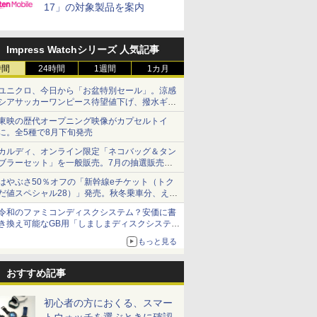
17」の対象製品を案内
Impress Watchシリーズ 人気記事
時間
24時間
1週間
1カ月
ユニクロ、今日から「お盆特別セール」。涼感
シアサッカーワンピース待望値下げ、撥水ギア
ショーツは1990円に
東映の歴代オープニング映像がカプセルトイ
に。全5種で8月下旬発売
カルディ、オンライン限定「ネコバッグ＆タン
ブラーセット」を一般販売。7月の抽選販売の
当選無効分
はやぶさ50％オフの「新幹線eチケット（トク
だ値スペシャル28）」発売。秋冬乗車分、えき
ねっと限定
令和のファミコンディスクシステム？安価に書
き換え可能なGB用「しましまディスクシステ
ム」
もっと見る
おすすめ記事
初心者の方におくる、スマー