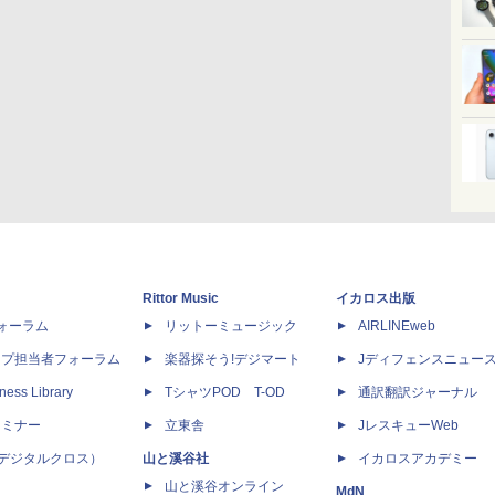
Rittor Music
イカロス出版
dフォーラム
リットーミュージック
AIRLINEweb
ップ担当者フォーラム
楽器探そう!デジマート
Jディフェンスニュー
ness Library
TシャツPOD T-OD
通訳翻訳ジャーナル
セミナー
立東舎
JレスキューWeb
 X（デジタルクロス）
山と溪谷社
イカロスアカデミー
山と溪谷オンライン
MdN