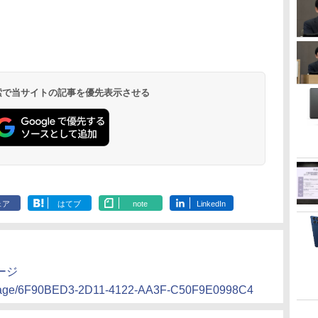
 検索で当サイトの記事を優先表示させる
ェア
はてブ
note
LinkedIn
ページ
es/page/6F90BED3-2D11-4122-AA3F-C50F9E0998C4