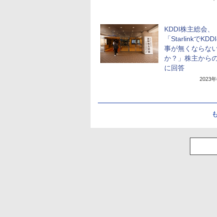
KDDI株主総会、
「StarlinkでKD
事が無くならな
か？」株主から
に回答
2023