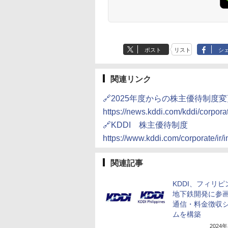
ポスト
リスト
シ
関連リンク
🔗2025年度からの株主優待制度
https://news.kddi.com/kddi/corpor
🔗KDDI 株主優待制度
https://www.kddi.com/corporate/ir/i
関連記事
KDDI、フィリピ
地下鉄開発に参
通信・料金徴収
ムを構築
2024