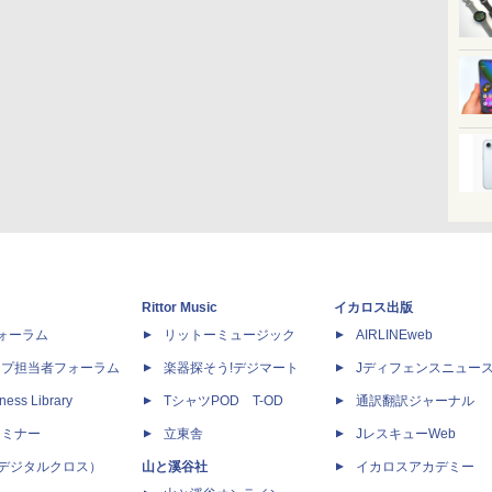
Rittor Music
イカロス出版
dフォーラム
リットーミュージック
AIRLINEweb
ップ担当者フォーラム
楽器探そう!デジマート
Jディフェンスニュー
ness Library
TシャツPOD T-OD
通訳翻訳ジャーナル
セミナー
立東舎
JレスキューWeb
 X（デジタルクロス）
山と溪谷社
イカロスアカデミー