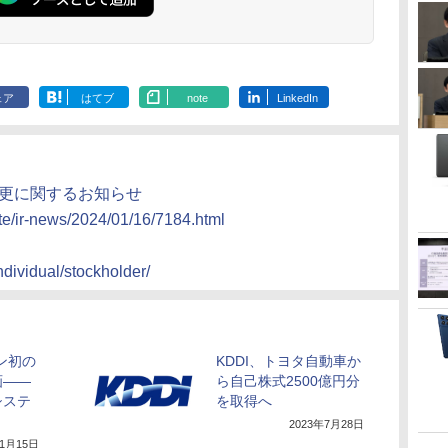
ェア
はてブ
note
LinkedIn
変更に関するお知らせ
ate/ir-news/2024/01/16/7184.html
ndividual/stockholder/
ン初の
KDDI、トヨタ自動車か
画――
ら自己株式2500億円分
システ
を取得へ
2023年7月28日
年1月15日