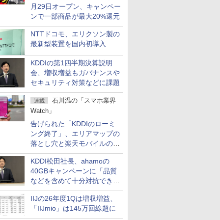
月29日オープン、キャンペー
ンで一部商品が最大20%還元
NTTドコモ、エリクソン製の
最新型装置を国内初導入
KDDIの第1四半期決算説明
会、増収増益もガバナンスや
セキュリティ対策などに課題
石川温の「スマホ業界
連載
Watch」
告げられた「KDDIのローミ
ング終了」、エリアマップの
落とし穴と楽天モバイルの課
題
KDDI松田社長、ahamoの
40GBキャンペーンに「品質
などを含めて十分対抗でき
る」
IIJの26年度1Qは増収増益、
「IIJmio」は145万回線超に