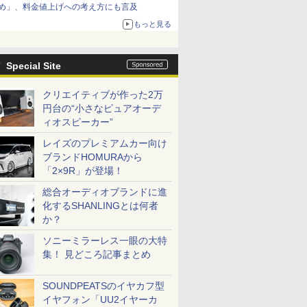
め」、料金値上げへの考え方にも言及
もっと見る
Special Site
クリエイティブが作った2万
円台の“小さなピュアオーデ
ィオスピーカー”
レイズのプレミアムカー向け
ブランドHOMURAから
「2×9R」が登場！
総合オーディオブランドに進
化するSHANLINGとは何者
か？
ソニーミラーレス一眼の大特
集！ 見どころ記事まとめ
SOUNDPEATSのイヤカフ型
イヤフォン「UU2イヤーカ