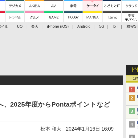
バイル
UQ
楽天
iPhone (iOS)
Android
5G
IoT
格安SI
アクセサリー
業界動向
法人向け
最新技術/その他
1
へ、2025年度からPontaポイントなど
松本 和大
2024年1月16日 16:09