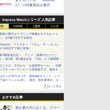
楽天モバイル、「Android
17」の対象製品を案内
Impress Watchシリーズ 人気記事
時間
24時間
1週間
1カ月
東映の歴代オープニング映像がカプセルトイ
に。全5種で8月下旬発売
Amazon、ウイスキー「フロム・ザ・バレル」
が“4402円”で再び登場！
第3期放送記念！ アニメ「薬屋のひとりご
と」第1期・第2期全話を「TVer」にて期間限定
で順次無料配信開始
ユニクロ、今日から「お盆特別セール」。涼感
シアサッカーワンピース待望値下げ、撥水ギア
ショーツは1990円に
はやぶさ50％オフの「新幹線eチケット（トク
だ値スペシャル28）」発売。秋冬乗車分、えき
ねっと限定
もっと見る
おすすめ記事
初心者の方におくる、スマー