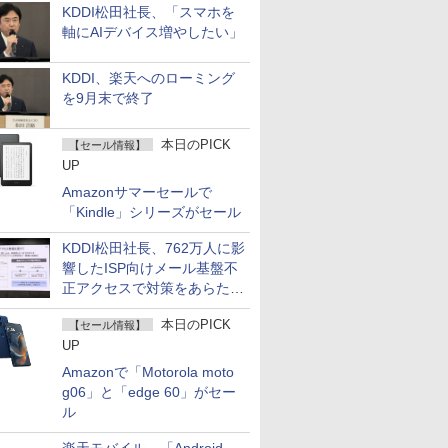
KDDI松田社長、「スマホを
軸にAIデバイス増やしたい」
KDDI、楽天へのローミング
を9月末で終了
本日のPICK
【セール情報】
UP
Amazonサマーセールで
「Kindle」シリーズがセール
KDDI松田社長、762万人に影
響したISP向けメール基盤不
正アクセスで対策をあらため
て説明
本日のPICK
【セール情報】
UP
Amazonで「Motorola moto
g06」と「edge 60」がセー
ル