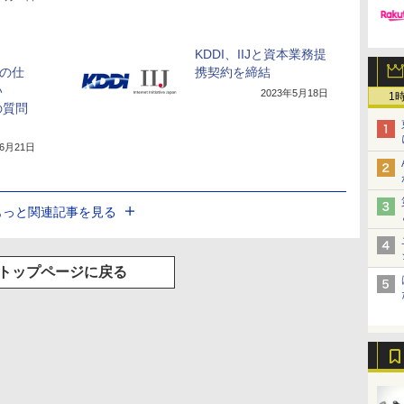
KDDI、IIJと資本業務提
DIの仕
携契約を締結
い
2023年5月18日
1
の質問
年6月21日
もっと関連記事を見る
トップページに戻る