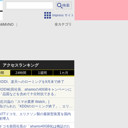
Impress サイト
全カテゴリ
M/MVNO
アクセスランキング
時間
24時間
1週間
1カ月
KDDI、楽天へのローミングを9月末で終了
KDDI松田社長、ahamoの40GBキャンペーンに
「品質などを含めて十分対抗できる」
[石川温の「スマホ業界 Watch」]
告げられた「KDDIのローミング終了」、エリア
マップの落とし穴と楽天モバイルの課題
NTTドコモ、エリクソン製の最新型装置を国内
初導入
ドコモ前田社長が「ahamo40GB化は検証のた