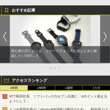
おすすめ記事
初心者の方におくる、スマートウォッチを選ぶときに確
認したい10のこと
●
●
●
アクセスランキング
1時間
24時間
1週間
1カ月
NTT島田社長、ソフトバンクのセブン出資に「dポイント使える
ようにして」
ドコモ前田社長が「ahamo40GB化は検証のため」、料金値上げ