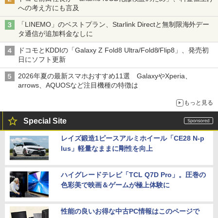
への考え方にも言及
「LINEMO」のベストプラン、Starlink Directと無制限海外デー
タ通信が追加料金なしに
ドコモとKDDIの「Galaxy Z Fold8 Ultra/Fold8/Flip8」、発売初
日にソフト更新
2026年夏の最新スマホおすすめ11選 GalaxyやXperia、
arrows、AQUOSなど注目機種の特徴は
もっと見る
Special Site
レイズ鍛造1ピースアルミホイール「CE28 N-p
lus」軽量なままに剛性を向上
ハイグレードテレビ「TCL Q7D Pro」。圧巻の
色彩美で映画＆ゲームが極上体験に
性能の良いお得な中古PC情報はこのページで