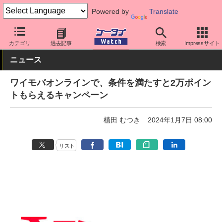
Powered by
Translate
ケータイ Watch
キャリア
ワイモバイル
料金プラン・割引
カテゴリ
過去記事
検索
Impressサイト
ニュース
ワイモバオンラインで、条件を満たすと2万ポイン
トもらえるキャンペーン
植田 むつき
2024年1月7日 08:00
リスト