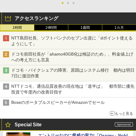
●
●
●
アクセスランキング
1時間
24時間
1週間
1カ月
NTT島田社長、ソフトバンクのセブン出資に「dポイント使える
ようにして」
ドコモ前田社長が「ahamo40GB化は検証のため」、料金値上げ
への考え方にも言及
ドコモ・バイクシェアの障害、原因はシステム移行 都内は明日
7日に復旧作業
NTTドコモ、通信品質改善の現在地は「道半ば」 都市部に優先
投資で年度内の改善目指す
BoseのポータブルスピーカーがAmazonでセール
もっと見る
Special Site
エントリーなのに脅威の実力!「Osprey」Nobl