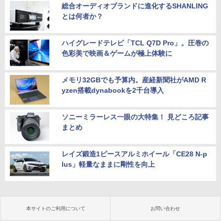
総合オーディオブランドに進化するSHANLING
とは何者か？
ハイグレードテレビ「TCL Q7D Pro」。圧巻の
色彩美で映画＆ゲームが極上体験に
メモリ32GBでも予算内。産経新聞社がAMD R
yzen搭載dynabookを2千台導入
ソニーミラーレス一眼の大特集！ 見どころ記事
まとめ
レイズ鍛造1ピースアルミホイール「CE28 N-p
lus」軽量なままに剛性を向上
本サイトのご利用について
お問い合わせ