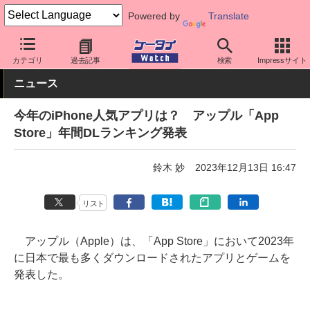
Powered by
Translate
ケータイ Watch
OS
iPhone (iOS)
アプリ・サービス
カテゴリ
過去記事
検索
Impressサイト
ニュース
今年のiPhone人気アプリは？ アップル「App
Store」年間DLランキング発表
鈴木 妙
2023年12月13日 16:47
リスト
アップル（Apple）は、「App Store」において2023年
に日本で最も多くダウンロードされたアプリとゲームを
発表した。