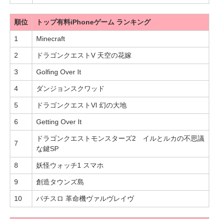
順位
トップ有料iPhoneゲーム ランキング
1
Minecraft
2
ドラゴンクエストV 天空の花嫁
3
Golfing Over It
4
ダンジョンスクワッド
5
ドラゴンクエストVI 幻の大地
6
Getting Over It
ドラゴンクエストモンスターズ2 イルとルカの不思議
7
な鍵SP
8
妖怪ウォッチ1 スマホ
9
創造タウンズ島
10
パチスロ 革命機ヴァルヴレイヴ