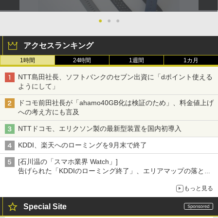
●
●
●
アクセスランキング
1時間
24時間
1週間
1カ月
NTT島田社長、ソフトバンクのセブン出資に「dポイント使える
ようにして」
ドコモ前田社長が「ahamo40GB化は検証のため」、料金値上げ
への考え方にも言及
NTTドコモ、エリクソン製の最新型装置を国内初導入
KDDI、楽天へのローミングを9月末で終了
[石川温の「スマホ業界 Watch」]
告げられた「KDDIのローミング終了」、エリアマップの落とし
穴と楽天モバイルの課題
もっと見る
Special Site