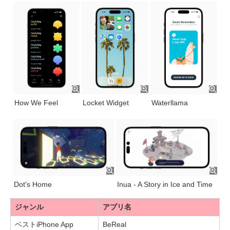
How We Feel
Locket Widget
Waterllama
Dot's Home
Inua - A Story in Ice and Time
ジャンル
アプリ名
ベストiPhone App
BeReal