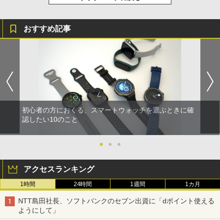
おすすめ記事
初心者の方におくる、スマートウォッチを選ぶときに確
認したい10のこと
●
●
●
アクセスランキング
1時間
24時間
1週間
1カ月
NTT島田社長、ソフトバンクのセブン出資に「dポイント使える
ようにして」