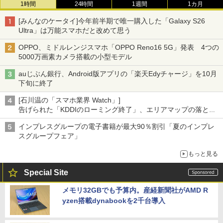
1時間
24時間
1週間
1カ月
[みんなのケータイ]今年前半期で唯一購入した「Galaxy S26
Ultra」は万能スマホだと改めて思う
OPPO、ミドルレンジスマホ「OPPO Reno16 5G」発表 4つの
5000万画素カメラ搭載の小型モデル
auじぶん銀行、Android版アプリの「楽天Edyチャージ」を10月
下旬に終了
[石川温の「スマホ業界 Watch」]
告げられた「KDDIのローミング終了」、エリアマップの落とし
穴と楽天モバイルの課題
インプレスグループの電子書籍が最大90％割引「夏のインプレ
スグループフェア」
もっと見る
Special Site
メモリ32GBでも予算内。産経新聞社がAMD R
yzen搭載dynabookを2千台導入