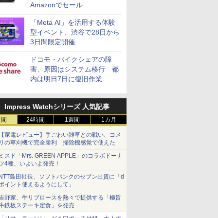
Amazonでセール
「Meta AI」を活用する体験
型イベント、渋谷で28日から
3日間限定開催
ドコモ・バイクシェアの障
害、原因はシステム移行 都
内は明日7日に復旧作業
Impress Watchシリーズ 人気記事
時間
24時間
1週間
1カ月
【家電レビュー】手ごわい雑草との戦い、コメ
リの草刈機で完全勝利 掃除機感覚で使えた
ミスド「Mrs. GREEN APPLE」のコラボドーナ
ツ4種、いよいよ発売！
NTT島田社長、ソフトバンクのセブン出資に「d
ポイント使えるようにして」
吉野家、牛リブロースを熱々で提供する「極旨
牛鉄板ステーキ定食」を発売