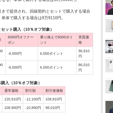
は20％引きで提供され、回線契約とセットで購入する場合
。単体で購入する場合は9万9110円。
とセット購入（10％オフ対象）
6000円オフクー
乗り換えで6000ポイ
実質価
額
ポン
ント
格
00
96,810
-6,000円
6,000ポイント
円
90
86,010
-6,000円
6,000ポイント
円
体購入（10％オフ対象）
通常価格
割引額
割引後価格
120,910円
-12,100円
108,810円
108,900円
-10,890円
98,010円