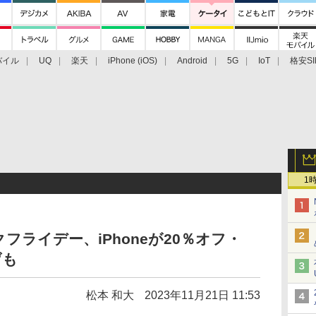
バイル
UQ
楽天
iPhone (iOS)
Android
5G
IoT
格安SI
アクセサリー
業界動向
法人向け
最新技術/その他
1
ライデー、iPhoneが20％オフ・
げも
松本 和大
2023年11月21日 11:53