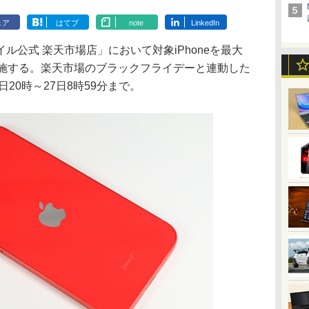
ェア
はてブ
note
LinkedIn
公式 楽天市場店」において対象iPhoneを最大
実施する。楽天市場のブラックフライデーと連動した
日20時～27日8時59分まで。