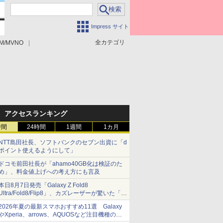
Impress サイト
全カテゴリ
M/MVNO
アクセスランキング
時間
24時間
1週間
1カ月
NTT島田社長、ソフトバンクのセブン出資に「d
ポイント使えるようにして」
ドコモ前田社長が「ahamo40GB化は検証のた
め」、料金値上げへの考え方にも言及
本日8月7日発売「Galaxy Z Fold8
Ultra/Fold8/Flip8」、カズレーザーが驚いた「そ
ば屋のメニュー並みの薄さ」
2026年夏の最新スマホおすすめ11選 Galaxy
やXperia、arrows、AQUOSなど注目機種の特
徴は