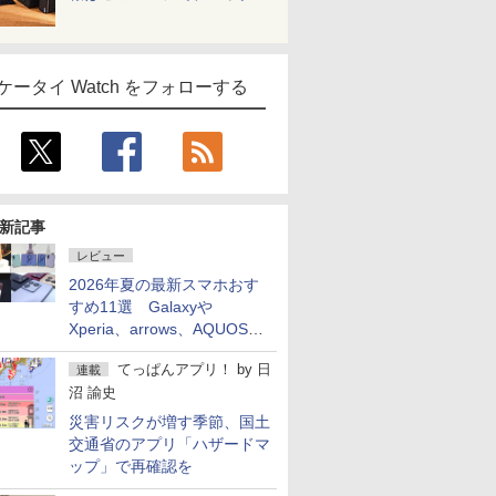
ケータイ Watch をフォローする
新記事
レビュー
2026年夏の最新スマホおす
すめ11選 Galaxyや
Xperia、arrows、AQUOSな
ど注目機種の特徴は
てっぱんアプリ！
by
日
連載
沼 諭史
災害リスクが増す季節、国土
交通省のアプリ「ハザードマ
ップ」で再確認を