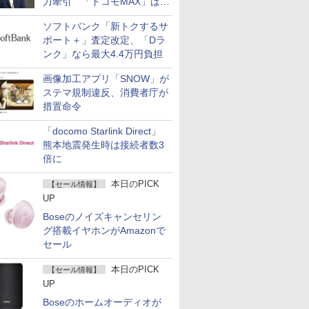
力牽引 「ドコモMAX」は
400万契約突破
ソフトバンク「新トクするサ
ポート＋」査定改定、「Dラ
ンク」なら最大4.4万円負担
画像加工アプリ「SNOW」が
ステマ規制違反、消費者庁が
措置命令
「docomo Starlink Direct」
熊本地震発生時は接続者数3
倍に
本日のPICK
【セール情報】
UP
Boseのノイズキャンセリン
グ搭載イヤホンがAmazonで
セール
本日のPICK
【セール情報】
UP
Boseのホームオーディオが