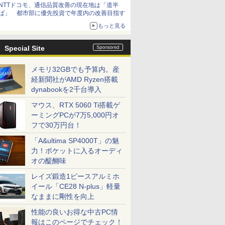
NTTドコモ、通信品質改善の現在地は「道半
ば」 都市部に優先投資で年度内の改善目指す
もっと見る
Special Site
メモリ32GBでも予算内。産
経新聞社がAMD Ryzen搭載
dynabookを2千台導入
マウス、RTX 5060 Ti搭載ゲ
ーミングPCが7万5,000円オ
フで30万円台！
「A&ultima SP4000T」の魅
力！ポケットに入るオーディ
オの醍醐味
レイズ鍛造1ピースアルミホ
イール「CE28 N-plus」軽量
なままに剛性を向上
性能の良いお得な中古PC情
報はこのページでチェック！