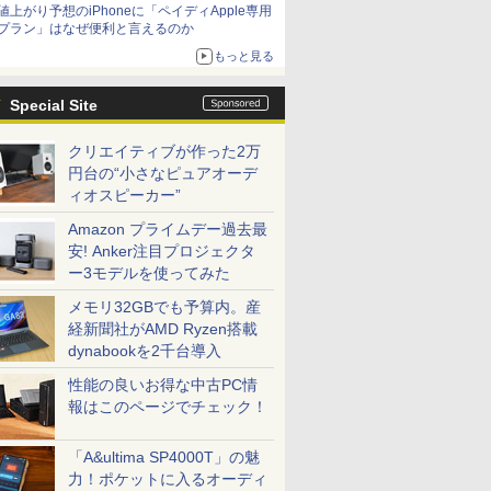
値上がり予想のiPhoneに「ペイディApple専用
プラン」はなぜ便利と言えるのか
もっと見る
Special Site
クリエイティブが作った2万
円台の“小さなピュアオーデ
ィオスピーカー”
Amazon プライムデー過去最
安! Anker注目プロジェクタ
ー3モデルを使ってみた
メモリ32GBでも予算内。産
経新聞社がAMD Ryzen搭載
dynabookを2千台導入
性能の良いお得な中古PC情
報はこのページでチェック！
「A&ultima SP4000T」の魅
力！ポケットに入るオーディ