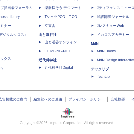
ップ担当者フォーラム
楽器探そう!デジマート
Jディフェンスニュー
ness Library
TシャツPOD T-OD
通訳翻訳ジャーナル
セミナー
立東舎
JレスキューWeb
 X（デジタルクロス）
山と溪谷社
イカロスアカデミー
山と溪谷オンライン
MdN
CLIMBING-NET
MdN Books
ブックス
近代科学社
MdN Design Interactiv
ing
近代科学社Digital
テックリブ
TechLib
広告掲載のご案内
編集部へのご連絡
プライバシーポリシー
会社概要
Copyright ©
2026
Impress Corporation. All rights reserved.