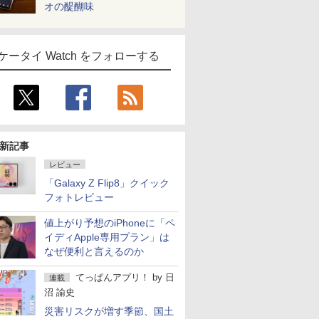
オの醍醐味
ケータイ Watch をフォローする
新記事
レビュー
「Galaxy Z Flip8」クイック
フォトレビュー
値上がり予想のiPhoneに「ペ
イディApple専用プラン」は
なぜ便利と言えるのか
てっぱんアプリ！
by
日
連載
沼 諭史
災害リスクが増す季節、国土