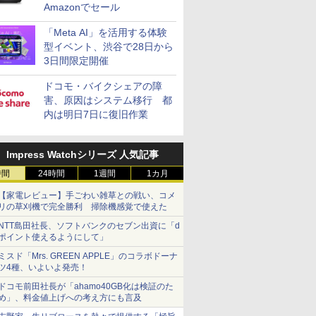
Amazonでセール
「Meta AI」を活用する体験
型イベント、渋谷で28日から
3日間限定開催
ドコモ・バイクシェアの障
害、原因はシステム移行 都
内は明日7日に復旧作業
Impress Watchシリーズ 人気記事
時間
24時間
1週間
1カ月
【家電レビュー】手ごわい雑草との戦い、コメ
リの草刈機で完全勝利 掃除機感覚で使えた
NTT島田社長、ソフトバンクのセブン出資に「d
ポイント使えるようにして」
ミスド「Mrs. GREEN APPLE」のコラボドーナ
ツ4種、いよいよ発売！
ドコモ前田社長が「ahamo40GB化は検証のた
め」、料金値上げへの考え方にも言及