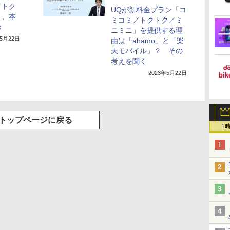
／トク
UQが新料金プラン「コ
」、本
ミコミ／トクトク／ミ
め
ニミニ」を提供する理
年5月22日
由は「ahamo」と「楽
天モバイル」？ その
考えを聞く
2023年5月22日
トップページに戻る
1