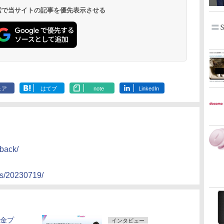
 検索で当サイトの記事を優先表示させる
ェア
はてブ
note
LinkedIn
hback/
ics/20230719/
料金プ
インタビュー