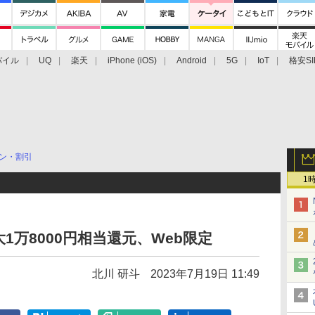
バイル
UQ
楽天
iPhone (iOS)
Android
5G
IoT
格安SI
アクセサリー
業界動向
法人向け
最新技術/その他
ン・割引
1
最大1万8000円相当還元、Web限定
北川 研斗
2023年7月19日 11:49