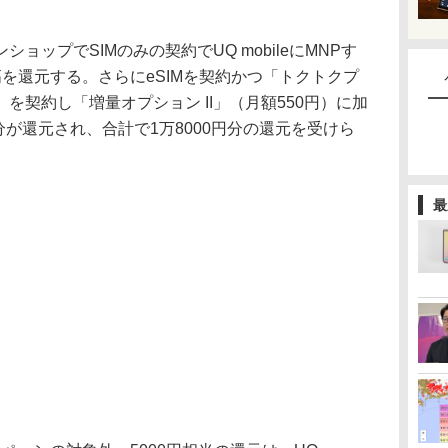
ンショップでSIMのみの契約でUQ mobileにMNPす
Y残高を還元する。さらにeSIMを契約かつ「トクトクプ
を契約し「増量オプション II」（月額550円）に加
分が還元され、合計で1万8000円分の還元を受けら
最