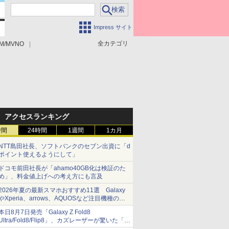
Impress サイト
全カテゴリ
M/MVNO
アクセスランキング
時間
24時間
1週間
1カ月
NTT島田社長、ソフトバンクのセブン出資に「d
ポイント使えるようにして」
ドコモ前田社長が「ahamo40GB化は検証のた
め」、料金値上げへの考え方にも言及
2026年夏の最新スマホおすすめ11選 Galaxy
やXperia、arrows、AQUOSなど注目機種の特
徴は
本日8月7日発売「Galaxy Z Fold8
Ultra/Fold8/Flip8」、カズレーザーが驚いた「そ
ば屋のメニュー並みの薄さ」