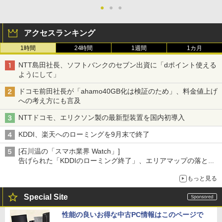
●
●
●
アクセスランキング
1時間
24時間
1週間
1カ月
NTT島田社長、ソフトバンクのセブン出資に「dポイント使える
ようにして」
ドコモ前田社長が「ahamo40GB化は検証のため」、料金値上げ
への考え方にも言及
NTTドコモ、エリクソン製の最新型装置を国内初導入
KDDI、楽天へのローミングを9月末で終了
[石川温の「スマホ業界 Watch」]
告げられた「KDDIのローミング終了」、エリアマップの落とし
穴と楽天モバイルの課題
もっと見る
Special Site
性能の良いお得な中古PC情報はこのページで