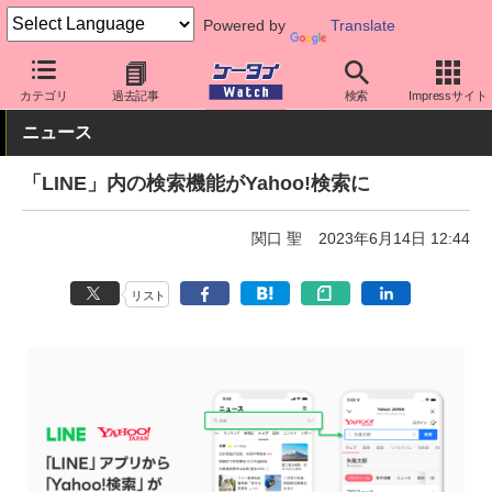
Powered by
Translate
ケータイ Watch
アプリ・サービス
SNS
カテゴリ
過去記事
検索
Impressサイト
ニュース
「LINE」内の検索機能がYahoo!検索に
関口 聖
2023年6月14日 12:44
リスト