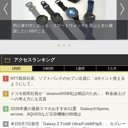
初心者の方におくる、スマートウォッチを選ぶときに確
認したい10のこと
●
●
●
アクセスランキング
1時間
24時間
1週間
1カ月
NTT島田社長、ソフトバンクのセブン出資に「dポイント使える
ようにして」
ドコモ前田社長が「ahamo40GB化は検証のため」、料金値上げ
への考え方にも言及
2026年夏の最新スマホおすすめ11選 GalaxyやXperia、
arrows、AQUOSなど注目機種の特徴は
本日8月7日発売「Galaxy Z Fold8 Ultra/Fold8/Flip8」、カズレー