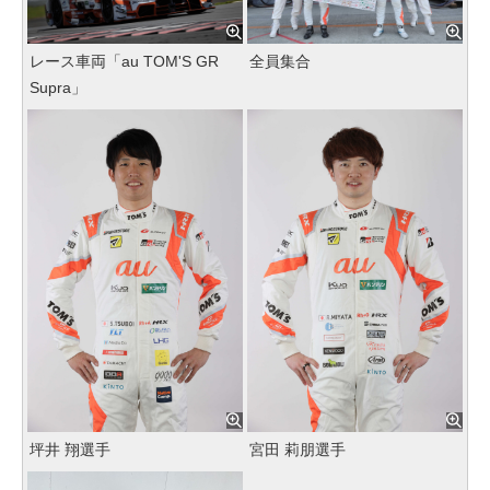
レース車両「au TOM'S GR
全員集合
Supra」
坪井 翔選手
宮田 莉朋選手