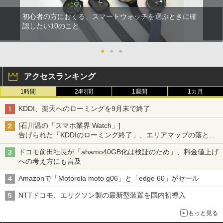
初心者の方におくる、スマートウォッチを選ぶときに確
認したい10のこと
●
●
●
アクセスランキング
1時間
24時間
1週間
1カ月
KDDI、楽天へのローミングを9月末で終了
[石川温の「スマホ業界 Watch」]
告げられた「KDDIのローミング終了」、エリアマップの落とし
穴と楽天モバイルの課題
ドコモ前田社長が「ahamo40GB化は検証のため」、料金値上げ
への考え方にも言及
Amazonで「Motorola moto g06」と「edge 60」がセール
NTTドコモ、エリクソン製の最新型装置を国内初導入
もっと見る