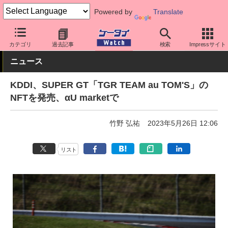
Powered by
Translate
ケータイ Watch
キャリア
au
アプリ・サービス
カテゴリ
過去記事
検索
Impressサイト
ニュース
KDDI、SUPER GT「TGR TEAM au TOM'S」の
NFTを発売、αU marketで
竹野 弘祐
2023年5月26日 12:06
リスト