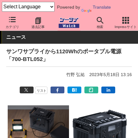
Powered by
Translate
ケータイ Watch
周辺機器/アクセサリー
モバイルバッテリー
カテゴリ
過去記事
検索
Impressサイト
ニュース
サンワサプライから1120Whのポータブル電源
「700-BTL052」
竹野 弘祐
2023年5月18日 13:16
リスト