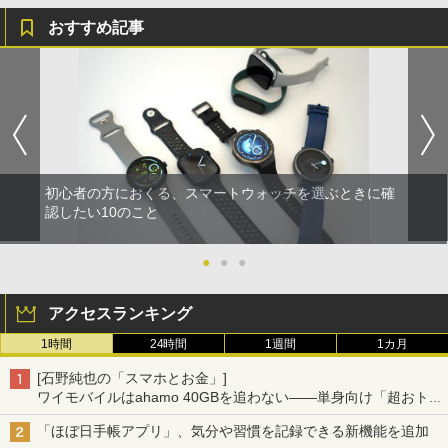
おすすめ記事
初心者の方におくる、スマートウォッチを選ぶときに確
認したい10のこと
●
●
●
アクセスランキング
1時間
24時間
1週間
1カ月
[石野純也の「スマホとお金」]
ワイモバイルはahamo 40GBを追わない――単身向け「超おトク
割」の安さと1年限定の注意点
「ほぼ日手帳アプリ」、気分や習慣を記録できる新機能を追加