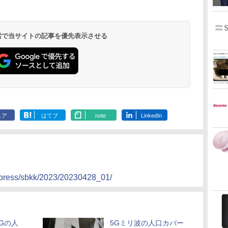
 検索で当サイトの記事を優先表示させる
ェア
はてブ
note
LinkedIn
s/press/sbkk/2023/20230428_01/
Gの人
5Gミリ波の人口カバー