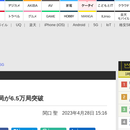
バイル
UQ
楽天
iPhone (iOS)
Android
5G
IoT
格安SI
アクセサリー
業界動向
法人向け
最新技術/その他
5G
1
が6.5万局突破
関口 聖
2023年4月28日 15:16