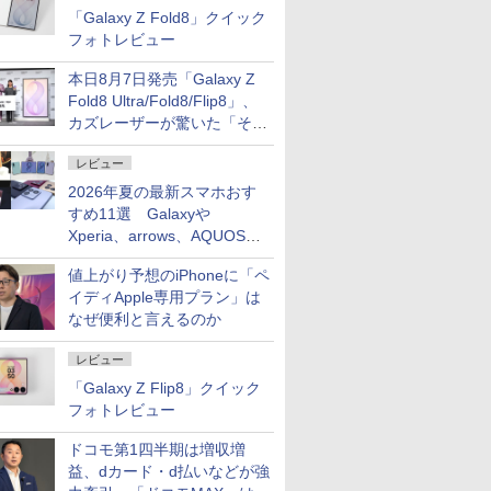
「Galaxy Z Fold8」クイック
フォトレビュー
本日8月7日発売「Galaxy Z
Fold8 Ultra/Fold8/Flip8」、
カズレーザーが驚いた「そば
屋のメニュー並みの薄さ」
レビュー
2026年夏の最新スマホおす
すめ11選 Galaxyや
Xperia、arrows、AQUOSな
ど注目機種の特徴は
値上がり予想のiPhoneに「ペ
イディApple専用プラン」は
なぜ便利と言えるのか
レビュー
「Galaxy Z Flip8」クイック
フォトレビュー
ドコモ第1四半期は増収増
益、dカード・d払いなどが強