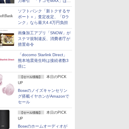
力牽引 「ドコモMAX」は
400万契約突破
ソフトバンク「新トクするサ
ポート＋」査定改定、「Dラ
ンク」なら最大4.4万円負担
画像加工アプリ「SNOW」が
ステマ規制違反、消費者庁が
措置命令
「docomo Starlink Direct」
熊本地震発生時は接続者数3
倍に
本日のPICK
【セール情報】
UP
Boseのノイズキャンセリン
グ搭載イヤホンがAmazonで
セール
本日のPICK
【セール情報】
UP
Boseのホームオーディオが