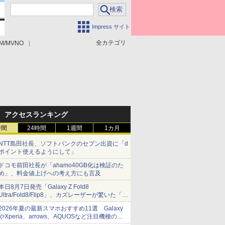
Impress サイト
全カテゴリ
M/MVNO
アクセスランキング
時間
24時間
1週間
1カ月
NTT島田社長、ソフトバンクのセブン出資に「d
ポイント使えるようにして」
ドコモ前田社長が「ahamo40GB化は検証のた
め」、料金値上げへの考え方にも言及
本日8月7日発売「Galaxy Z Fold8
Ultra/Fold8/Flip8」、カズレーザーが驚いた「そ
ば屋のメニュー並みの薄さ」
2026年夏の最新スマホおすすめ11選 Galaxy
やXperia、arrows、AQUOSなど注目機種の特
徴は