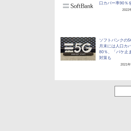
口カバー率90％
202
ソフトバンクの5
月末には人口カ
80％、「パケ止
対策も
2021