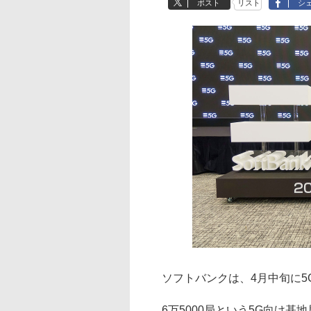
ポスト
リスト
シ
ソフトバンクは、4月中旬に5G
6万5000局という5G向け基