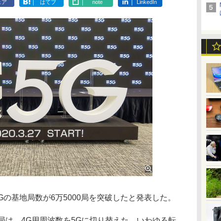
ェア
はてブ
note
LinkedIn
の基地局数が6万5000局を突破したと発表した。
地局は、4G用周波数を5Gに切り替えた、いわゆる転