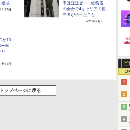
を達成
率はほぼゼロ、総務省
の会合で4キャリアの担
2年4月7日
当者が語ったこと
2023年2月9日
Gが10
バー率
まり」
年9月14日
1
トップページに戻る