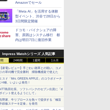
Amazonでセール
「Meta AI」を活用する体験
型イベント、渋谷で28日から
3日間限定開催
ドコモ・バイクシェアの障
害、原因はシステム移行 都
内は明日7日に復旧作業
Impress Watchシリーズ 人気記事
時間
24時間
1週間
1カ月
【家電レビュー】手ごわい雑草との戦い、コメ
リの草刈機で完全勝利 掃除機感覚で使えた
ミスド「Mrs. GREEN APPLE」のコラボドーナ
ツ4種、いよいよ発売！
NTT島田社長、ソフトバンクのセブン出資に「d
ポイント使えるようにして」
吉野家、牛リブロースを熱々で提供する「極旨
牛鉄板ステーキ定食」を発売