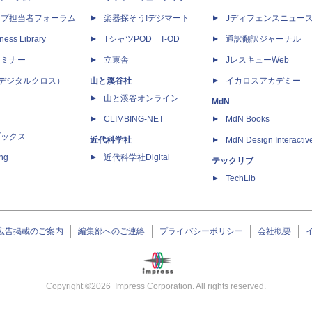
ップ担当者フォーラム
楽器探そう!デジマート
Jディフェンスニュー
ness Library
TシャツPOD T-OD
通訳翻訳ジャーナル
セミナー
立東舎
JレスキューWeb
 X（デジタルクロス）
山と溪谷社
イカロスアカデミー
山と溪谷オンライン
MdN
CLIMBING-NET
MdN Books
ブックス
近代科学社
MdN Design Interactiv
ing
近代科学社Digital
テックリブ
TechLib
広告掲載のご案内
編集部へのご連絡
プライバシーポリシー
会社概要
Copyright ©
2026
Impress Corporation. All rights reserved.