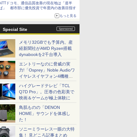
NTTドコモ、通信品質改善の現在地は「道半
ば」 都市部に優先投資で年度内の改善目指す
もっと見る
Special Site
メモリ32GBでも予算内。産
経新聞社がAMD Ryzen搭載
dynabookを2千台導入
エントリーなのに脅威の実
力!「Osprey」Noble Audioワ
イヤレスイヤフォン4機種を
一気に聴く
ハイグレードテレビ「TCL
Q7D Pro」。圧巻の色彩美で
映画＆ゲームが極上体験に
鳥肌ものの「DENON
HOME」サウンドを体感し
た！
ソニーミラーレス一眼の大特
集！ 見どころ記事まとめ