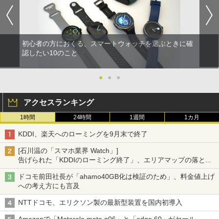
初心者の方におくる、スマートウォッチを選ぶときに確
認したい10のこと
●
●
●
アクセスランキング
1時間
24時間
1週間
1カ月
KDDI、楽天へのローミングを9月末で終了
[石川温の「スマホ業界 Watch」]
告げられた「KDDIのローミング終了」、エリアマップの落とし
穴と楽天モバイルの課題
ドコモ前田社長が「ahamo40GB化は検証のため」、料金値上げ
への考え方にも言及
NTTドコモ、エリクソン製の最新型装置を国内初導入