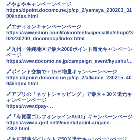
🔗やまやキャンペーンページ
https://dpoint.docomo.ne.jp/cp_2/yamaya_230203_31
00/index.html
🔗エディオンキャンペーンページ
https://www.edion.com/ito/contents/special/lp/shop/23
02/230200_docomocp/index.html
🔗九州・沖縄地区で最大2000ポイント還元キャンペーン
ページ
https://www.docomo.ne.jp/campaign_event/kyushu/d
baraicp202302/
🔗ポイント交換で＋15％増量キャンペーンページ
https://dpoint.docomo.ne.jp/cp_2/alliance_230215_40
94/index.html
🔗アプリの「ネットショッピング」で最大＋30％還元キ
ャンペーンページ
https://www.dpay-
shopping.com/campaign/cp202302600d/
🔗「有賀園ゴルフオンラインAGO」キャンペーンページ
https://www.a-golf.net/f/event/dpoint-arigaen-
2302.html
🔗大正製薬ダイレクトで50％還元キャンペーンページ