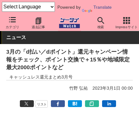
Powered by
Translate
ケータイ Watch
キャリア
ドコモ
アプリ・サービス
カテゴリ
過去記事
検索
Impressサイト
ニュース
3月の「d払い／dポイント」還元キャンペーン情
報をチェック、ポイント交換で＋15％や地域限定
最大2000ポイントなど
キャッシュレス還元まとめ3月号
竹野 弘祐
2023年3月1日 00:00
リスト