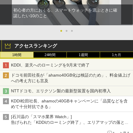
初心者の方におくる、スマートウォッチを選ぶときに確
認したい10のこと
●
●
●
アクセスランキング
1時間
24時間
1週間
1カ月
KDDI、楽天へのローミングを9月末で終了
ドコモ前田社長が「ahamo40GB化は検証のため」、料金値上げ
への考え方にも言及
NTTドコモ、エリクソン製の最新型装置を国内初導入
KDDI松田社長、ahamoの40GBキャンペーンに「品質などを含
めて十分対抗できる」
[石川温の「スマホ業界 Watch」]
告げられた「KDDIのローミング終了」、エリアマップの落とし
穴と楽天モバイルの課題