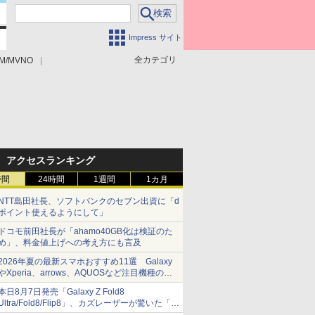
Impress サイト
全カテゴリ
M/MVNO
アクセスランキング
時間
24時間
1週間
1カ月
NTT島田社長、ソフトバンクのセブン出資に「d
ポイント使えるようにして」
ドコモ前田社長が「ahamo40GB化は検証のた
め」、料金値上げへの考え方にも言及
2026年夏の最新スマホおすすめ11選 Galaxy
やXperia、arrows、AQUOSなど注目機種の特
徴は
本日8月7日発売「Galaxy Z Fold8
Ultra/Fold8/Flip8」、カズレーザーが驚いた「そ
ば屋のメニュー並みの薄さ」