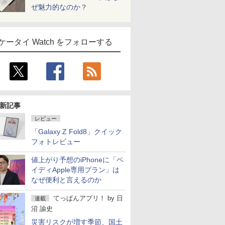
ぜ魅力的なのか？
ケータイ Watch をフォローする
新記事
レビュー
「Galaxy Z Fold8」クイック
フォトレビュー
値上がり予想のiPhoneに「ペ
イディApple専用プラン」は
なぜ便利と言えるのか
てっぱんアプリ！
by
日
連載
沼 諭史
災害リスクが増す季節、国土