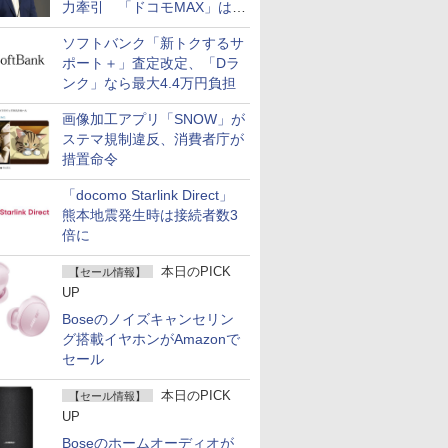
力牽引 「ドコモMAX」は
400万契約突破
ソフトバンク「新トクするサ
ポート＋」査定改定、「Dラ
ンク」なら最大4.4万円負担
画像加工アプリ「SNOW」が
ステマ規制違反、消費者庁が
措置命令
「docomo Starlink Direct」
熊本地震発生時は接続者数3
倍に
本日のPICK
【セール情報】
UP
Boseのノイズキャンセリン
グ搭載イヤホンがAmazonで
セール
本日のPICK
【セール情報】
UP
Boseのホームオーディオが