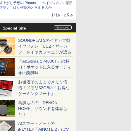
値上がり予想のiPhoneに「ペイディApple専用
プラン」はなぜ便利と言えるのか
もっと見る
Special Site
SOUNDPEATSのイヤカフ型
イヤフォン「UU2イヤーカ
フ」をイヤカフマニアが語る
「A&ultima SP4000T」の魅
力！ポケットに入るオーディ
オの醍醐味
お値段そのままでメモリ倍
増！メモリ32GBの「お得な
ゲーミングノート」
鳥肌ものの「DENON
HOME」サウンドを体感し
た！
AIスマートノートの
iFLYTEK「AINOTE 2」はな