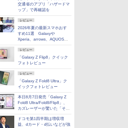
交通省のアプリ「ハザードマ
ップ」で再確認を
レビュー
2026年夏の最新スマホおす
すめ11選 Galaxyや
Xperia、arrows、AQUOSな
ど注目機種の特徴は
レビュー
「Galaxy Z Flip8」クイック
フォトレビュー
レビュー
「Galaxy Z Fold8 Ultra」ク
イックフォトレビュー
本日8月7日発売「Galaxy Z
Fold8 Ultra/Fold8/Flip8」、
カズレーザーが驚いた「そば
屋のメニュー並みの薄さ」
ドコモ第1四半期は増収増
益、dカード・d払いなどが強