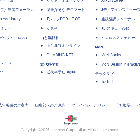
dフォーラム
リットーミュージック
AIRLINEweb
ップ担当者フォーラム
楽器探そう!デジマート
Jディフェンスニュー
ness Library
TシャツPOD T-OD
通訳翻訳ジャーナル
セミナー
立東舎
JレスキューWeb
 X（デジタルクロス）
山と溪谷社
イカロスアカデミー
山と溪谷オンライン
MdN
CLIMBING-NET
MdN Books
ブックス
近代科学社
MdN Design Interactiv
ing
近代科学社Digital
テックリブ
TechLib
広告掲載のご案内
編集部へのご連絡
プライバシーポリシー
会社概要
Copyright ©
2026
Impress Corporation. All rights reserved.