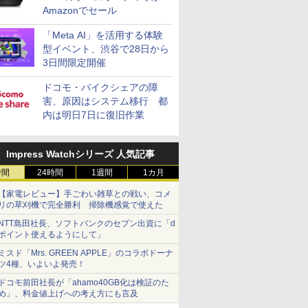
Amazonでセール
「Meta AI」を活用する体験
型イベント、渋谷で28日から
3日間限定開催
ドコモ・バイクシェアの障
害、原因はシステム移行 都
内は明日7日に復旧作業
Impress Watchシリーズ 人気記事
時間
24時間
1週間
1カ月
【家電レビュー】手ごわい雑草との戦い、コメ
リの草刈機で完全勝利 掃除機感覚で使えた
NTT島田社長、ソフトバンクのセブン出資に「d
ポイント使えるようにして」
ミスド「Mrs. GREEN APPLE」のコラボドーナ
ツ4種、いよいよ発売！
ドコモ前田社長が「ahamo40GB化は検証のた
め」、料金値上げへの考え方にも言及