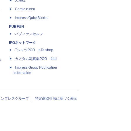
天海社
ス
Comic curea
impress QuickBooks
PUBFUN
パブファンセルフ
IPGネットワーク
TシャツPOD pTa.shop
カスタム写真集POD fabli
e
Impress Group Publication
Information
インプレスグループ
特定商取引法に基づく表示