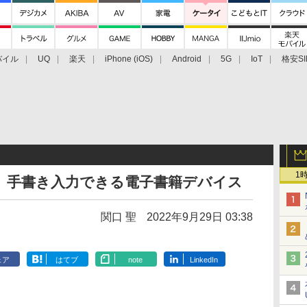
バイル
UQ
楽天
iPhone (iOS)
Android
5G
IoT
格安SI
アクセサリー
業界動向
法人向け
最新技術/その他
1
e」登場、手書き入力できる電子書籍デバイス
関口 聖
2022年9月29日 03:38
ェア
はてブ
note
LinkedIn