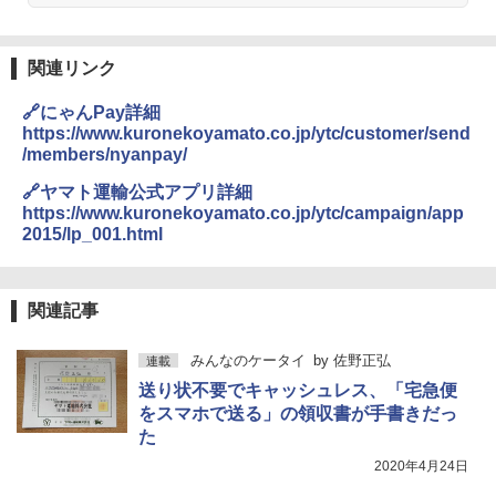
関連リンク
🔗にゃんPay詳細
https://www.kuronekoyamato.co.jp/ytc/customer/send
/members/nyanpay/
🔗ヤマト運輸公式アプリ詳細
https://www.kuronekoyamato.co.jp/ytc/campaign/app
2015/lp_001.html
関連記事
みんなのケータイ
by
佐野正弘
連載
送り状不要でキャッシュレス、「宅急便
をスマホで送る」の領収書が手書きだっ
た
2020年4月24日