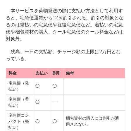
本サービスを荷物発送の際に支払い方法として利用す
ると、宅急便運賃から12％割引される。割引の対象とな
るのは発払いの宅急便や往復宅急便など。着払いの宅急
便や梱包資材の購入、クール宅急便のクール料金などは
対象外。
残高、一日の支払額、チャージ額の上限は2万円とな
っている。
料金
支払い
割引
備考
宅急便（発
◯
◯
払い）
宅急便（着
◯
ー
払い）
宅急便コン
梱包資材の購入には割引が適
パクト（発
◯
◯
用されない。
払い）