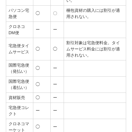
い。
パソコン宅
梱包資材の購入には割引が適
◯
〇
急便
用されない。
クロネコ
ー
ー
DM便
割引対象は宅急便料金。タイ
宅急便タイ
◯
◯
ムサービス料金には割引が適
ムサービス
用されない。
国際宅急便
◯
ー
（発払い）
国際宅急便
◯
ー
（着払い）
資材販売
◯
ー
宅急便コレ
ー
ー
クト
クロネコマ
◯
ー
ーケット