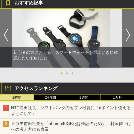
おすすめ記事
初心者の方におくる、スマートウォッチを選ぶときに確
認したい10のこと
●
●
●
アクセスランキング
1時間
24時間
1週間
1カ月
NTT島田社長、ソフトバンクのセブン出資に「dポイント使える
ようにして」
ドコモ前田社長が「ahamo40GB化は検証のため」、料金値上げ
への考え方にも言及