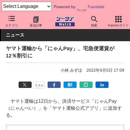
Powered by
Translate
ケータイ Watch
アプリ・サービス
決済/金融
カテゴリ
過去記事
検索
Impressサイト
ニュース
ヤマト運輸から「にゃんPay」、宅急便運賃が
12％割引に
小林 みずほ
2022年9月5日 17:09
リスト
ヤマト運輸は12日から、決済サービス「にゃんPay
（にゃんぺい）」を「ヤマト運輸公式アプリ」に追加す
る。