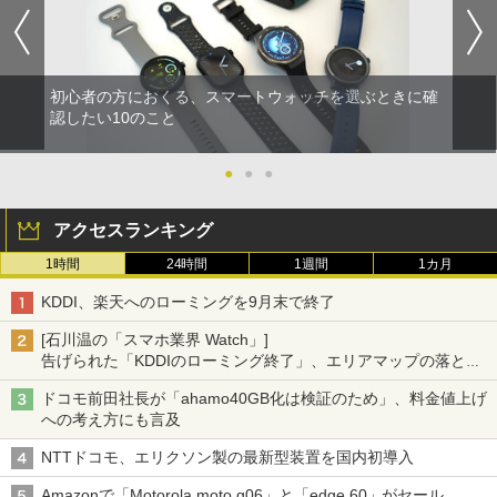
初心者の方におくる、スマートウォッチを選ぶときに確
認したい10のこと
●
●
●
アクセスランキング
1時間
24時間
1週間
1カ月
KDDI、楽天へのローミングを9月末で終了
[石川温の「スマホ業界 Watch」]
告げられた「KDDIのローミング終了」、エリアマップの落とし
穴と楽天モバイルの課題
ドコモ前田社長が「ahamo40GB化は検証のため」、料金値上げ
への考え方にも言及
NTTドコモ、エリクソン製の最新型装置を国内初導入
Amazonで「Motorola moto g06」と「edge 60」がセール