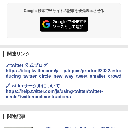
Google 検索で当サイトの記事を優先表示させる
関連リンク
🔗twitter 公式ブログ
https://blog.twitter.com/ja_jp/topics/product/2022/intro
ducing_twitter_circle_new_way_tweet_smaller_crowd
🔗twitterサークルについて
https://help.twitter.com/ja/using-twitter/twitter-
circle#twittercircleinstructions
関連記事