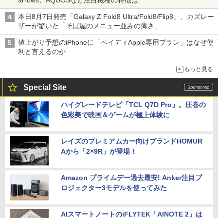
arrows、AQUOSなど注目機種の特徴は
本日8月7日発売「Galaxy Z Fold8 Ultra/Fold8/Flip8」、カズレー
ザーが驚いた「そば屋のメニュー並みの薄さ」
値上がり予想のiPhoneに「ペイディApple専用プラン」はなぜ便
利と言えるのか
もっと見る
Special Site
ハイグレードテレビ「TCL Q7D Pro」。圧巻の
色彩美で映画＆ゲームが極上体験に
レイズのプレミアムカー向けブランドHOMUR
Aから「2×9R」が登場！
Amazon プライムデー過去最安! Anker注目プ
ロジェクター3モデルを使ってみた
AIスマートノートのiFLYTEK「AINOTE 2」は