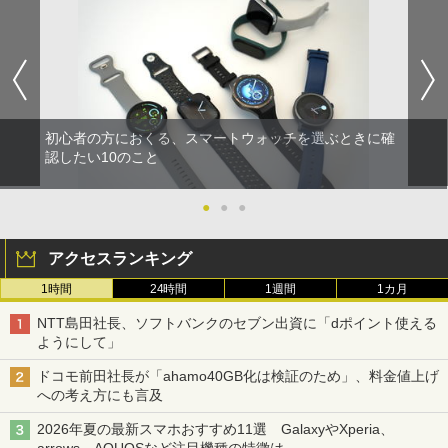
初心者の方におくる、スマートウォッチを選ぶときに確
認したい10のこと
●
●
●
アクセスランキング
1時間
24時間
1週間
1カ月
NTT島田社長、ソフトバンクのセブン出資に「dポイント使える
ようにして」
ドコモ前田社長が「ahamo40GB化は検証のため」、料金値上げ
への考え方にも言及
2026年夏の最新スマホおすすめ11選 GalaxyやXperia、