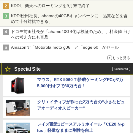
穴と楽天モバイルの課題
KDDI、楽天へのローミングを9月末で終了
KDDI松田社長、ahamoの40GBキャンペーンに「品質などを含
めて十分対抗できる」
ドコモ前田社長が「ahamo40GB化は検証のため」、料金値上げ
への考え方にも言及
Amazonで「Motorola moto g06」と「edge 60」がセール
もっと見る
Special Site
マウス、RTX 5060 Ti搭載ゲーミングPCが7万
5,000円オフで30万円台！
クリエイティブが作った2万円台の“小さなピュ
アオーディオスピーカー”
レイズ鍛造1ピースアルミホイール「CE28 N-p
lus」軽量なままに剛性を向上