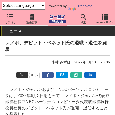
Powered by
Translate
ケータイ Watch
業界動向
企業動向
カテゴリ
過去記事
検索
Impressサイト
ニュース
レノボ、デビット・ベネット氏の退職・退任を発
表
小林 みずほ
2022年5月13日 20:06
リスト
レノボ・ジャパンおよび、NECパーソナルコンピュー
タは、2022年6月3日をもって、レノボ・ジャパン代表取
締役社長兼NECパーソナルコンピュータ代表取締役執行
役員社長のデビット・ベネット氏が退職・退任すること
を発表した。