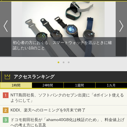
初心者の方におくる、スマートウォッチを選ぶときに確
認したい10のこと
●
●
●
アクセスランキング
1時間
24時間
1週間
1カ月
NTT島田社長、ソフトバンクのセブン出資に「dポイント使える
ようにして」
KDDI、楽天へのローミングを9月末で終了
ドコモ前田社長が「ahamo40GB化は検証のため」、料金値上げ
への考え方にも言及