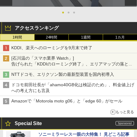
●
●
●
アクセスランキング
1時間
24時間
1週間
1カ月
KDDI、楽天へのローミングを9月末で終了
[石川温の「スマホ業界 Watch」]
告げられた「KDDIのローミング終了」、エリアマップの落とし
穴と楽天モバイルの課題
NTTドコモ、エリクソン製の最新型装置を国内初導入
ドコモ前田社長が「ahamo40GB化は検証のため」、料金値上げ
への考え方にも言及
Amazonで「Motorola moto g06」と「edge 60」がセール
もっと見る
Special Site
ソニーミラーレス一眼の大特集！ 見どころ記事