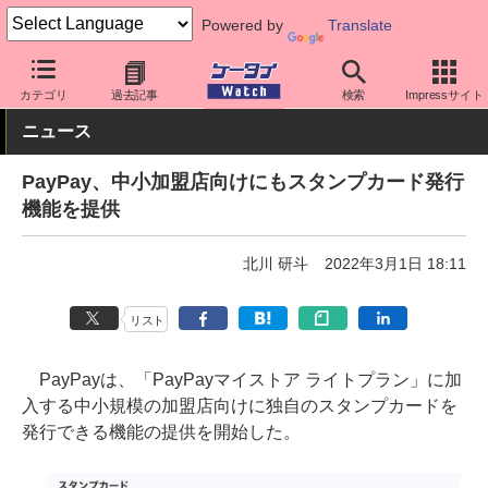
Powered by
Translate
ケータイ Watch
アプリ・サービス
決済/金融
カテゴリ
過去記事
検索
Impressサイト
ニュース
PayPay、中小加盟店向けにもスタンプカード発行
機能を提供
北川 研斗
2022年3月1日 18:11
リスト
PayPayは、「PayPayマイストア ライトプラン」に加
入する中小規模の加盟店向けに独自のスタンプカードを
発行できる機能の提供を開始した。