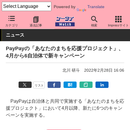
Powered by
Translate
ケータイ Watch
アプリ・サービス
決済/金融
カテゴリ
過去記事
検索
Impressサイト
ニュース
PayPayの「あなたのまちを応援プロジェクト」、
4月から6自治体で新キャンペーン
北川 研斗
2022年2月28日 16:06
リスト
PayPayは自治体と共同で実施する「あなたのまちを応
援プロジェクト」において4月以降、新たに6つのキャン
ペーンを実施する。