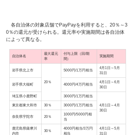
各自治体の対象店舗でPayPayを利用すると、20％～3
0％の還元が受けられる。還元率や実施期間は各自治体
によって異なる。
最大還元
付与上限（回/期
自治体名
実施期間
率
間）
4月1日～5月
岩手県北上市
5000円/1万円相当
31日
20％
4月1日～6月
岩手県大槌町
4000円/4万円相当
30日
埼玉県小鹿野町
3000円/1万円相当
東京都東大和市
30％
3000円/1万円相当
4月1日～4月
30日
1000円/5000円相
奈良県宇陀市
20％
当
鹿児島県薩摩川
4000円相当/3万円
4月1日～5月
30％
内市
相当
31日