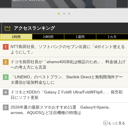
●
●
●
アクセスランキング
1時間
24時間
1週間
1カ月
NTT島田社長、ソフトバンクのセブン出資に「dポイント使える
ようにして」
ドコモ前田社長が「ahamo40GB化は検証のため」、料金値上げ
への考え方にも言及
「LINEMO」のベストプラン、Starlink Directと無制限海外デー
タ通信が追加料金なしに
ドコモとKDDIの「Galaxy Z Fold8 Ultra/Fold8/Flip8」、発売初
日にソフト更新
2026年夏の最新スマホおすすめ11選 GalaxyやXperia、
arrows、AQUOSなど注目機種の特徴は
もっと見る