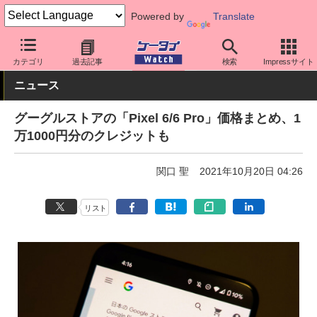
Powered by
Translate
ケータイ Watch
OS
Android
Pixel
カテゴリ
過去記事
検索
Impressサイト
ニュース
グーグルストアの「Pixel 6/6 Pro」価格まとめ、1
万1000円分のクレジットも
関口 聖
2021年10月20日 04:26
リスト