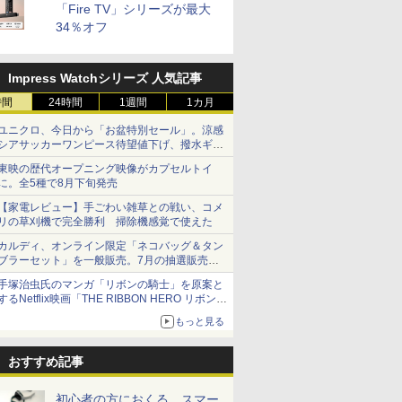
「Fire TV」シリーズが最大
34％オフ
Impress Watchシリーズ 人気記事
時間
24時間
1週間
1カ月
ユニクロ、今日から「お盆特別セール」。涼感
シアサッカーワンピース待望値下げ、撥水ギア
ショーツは1990円に
東映の歴代オープニング映像がカプセルトイ
に。全5種で8月下旬発売
【家電レビュー】手ごわい雑草との戦い、コメ
リの草刈機で完全勝利 掃除機感覚で使えた
カルディ、オンライン限定「ネコバッグ＆タン
ブラーセット」を一般販売。7月の抽選販売の
当選無効分
手塚治虫氏のマンガ「リボンの騎士」を原案と
するNetflix映画「THE RIBBON HERO リボンヒ
ーロー」本日配信開始
もっと見る
おすすめ記事
初心者の方におくる、スマー