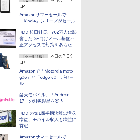
【セール情報】
UP
Amazonサマーセールで
「Kindle」シリーズがセール
KDDI松田社長、762万人に影
響したISP向けメール基盤不
正アクセスで対策をあらため
て説明
本日のPICK
【セール情報】
UP
Amazonで「Motorola moto
g06」と「edge 60」がセー
ル
楽天モバイル、「Android
17」の対象製品を案内
KDDIの第1四半期決算は増収
増益、モバイル収入も増益に
貢献
Amazonサマーセールで