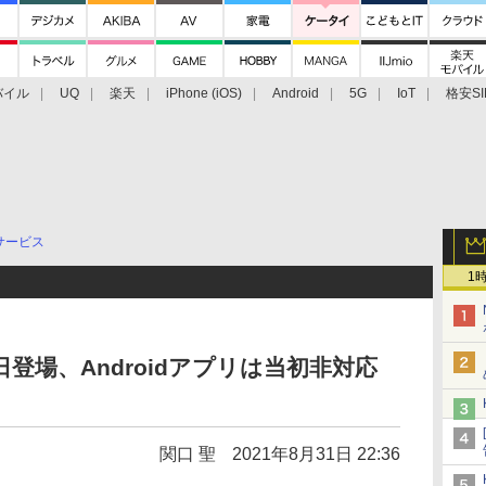
バイル
UQ
楽天
iPhone (iOS)
Android
5G
IoT
格安SI
アクセサリー
業界動向
法人向け
最新技術/その他
サービス
1
月5日登場、Androidアプリは当初非対応
関口 聖
2021年8月31日 22:36