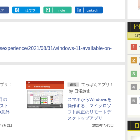
ェア
はてブ
note
LinkedIn
1
sexperience/2021/08/31/windows-11-available-on-
プリ！
てっぱんアプリ！
連載
by
日沼諭史
注目の
スマホからWindowsを
リスト
操作する、マイクロソ
の意外
フト純正のリモートデ
スクトップアプリ
1年7月2日
2020年7月3日