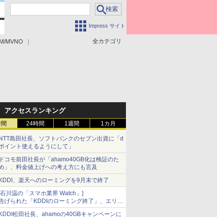
Impress サイト
全カテゴリ
M/MVNO
アクセスランキング
時間
24時間
1週間
1カ月
NTT島田社長、ソフトバンクのセブン出資に「d
ポイント使えるようにして」
ドコモ前田社長が「ahamo40GB化は検証のた
め」、料金値上げへの考え方にも言及
KDDI、楽天へのローミングを9月末で終了
[石川温の「スマホ業界 Watch」]
告げられた「KDDIのローミング終了」、エリア
マップの落とし穴と楽天モバイルの課題
KDDI松田社長、ahamoの40GBキャンペーンに