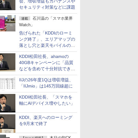
会、増収増益もガバナンスや
セキュリティ対策などに課題
石川温の「スマホ業界
連載
Watch」
告げられた「KDDIのローミ
ング終了」、エリアマップの
落とし穴と楽天モバイルの課
題
KDDI松田社長、ahamoの
40GBキャンペーンに「品質
などを含めて十分対抗でき
る」
IIJの26年度1Qは増収増益、
「IIJmio」は145万回線超に
KDDI松田社長、「スマホを
軸にAIデバイス増やしたい」
KDDI、楽天へのローミング
を9月末で終了
本日のPICK