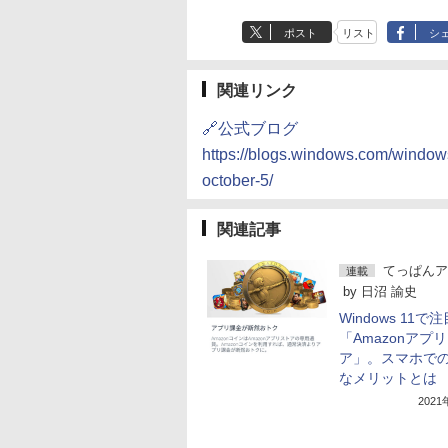
ポスト
リスト
シ
関連リンク
🔗公式ブログ
https://blogs.windows.com/window
october-5/
関連記事
てっぱんア
連載
by
日沼 諭史
Windows 11で
「Amazonアプ
ア」。スマホで
なメリットとは
202