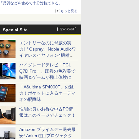
「品質などを含めて十分対抗できる」
もっと見る
Special Site
エントリーなのに脅威の実
力!「Osprey」Noble Audioワ
イヤレスイヤフォン4機種を
一気に聴く
ハイグレードテレビ「TCL
Q7D Pro」。圧巻の色彩美で
映画＆ゲームが極上体験に
「A&ultima SP4000T」の魅
力！ポケットに入るオーディ
オの醍醐味
性能の良いお得な中古PC情
報はこのページでチェック！
Amazon プライムデー過去最
安! Anker注目プロジェクタ