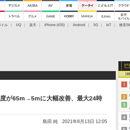
バイル
UQ
楽天
iPhone (iOS)
Android
5G
IoT
格安SI
アクセサリー
業界動向
法人向け
最新技術/その他
1
精度が65m→5mに大幅改善、最大24時
島田 純
2021年8月13日 12:05