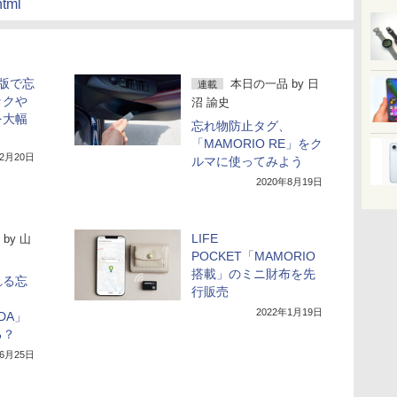
html
S版で忘
本日の一品
by
日
連載
ックや
沼 諭史
を大幅
忘れ物防止タグ、
「MAMORIO RE」をク
年2月20日
ルマに使ってみよう
2020年8月19日
LIFE
by
山
POCKET「MAMORIO
搭載」のミニ財布を先
れる忘
行販売
2022年1月19日
UDA」
る？
年6月25日