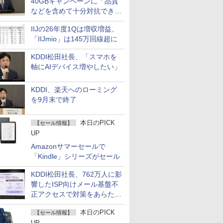
40GBキャンペーンに「品質
などを含めて十分対抗でき
る」
IIJの26年度1Qは増収増益、
「IIJmio」は145万回線超に
KDDI松田社長、「スマホを
軸にAIデバイス増やしたい」
KDDI、楽天へのローミング
を9月末で終了
本日のPICK
【セール情報】
UP
Amazonサマーセールで
「Kindle」シリーズがセール
KDDI松田社長、762万人に影
響したISP向けメール基盤不
正アクセスで対策をあらため
て説明
本日のPICK
【セール情報】
UP