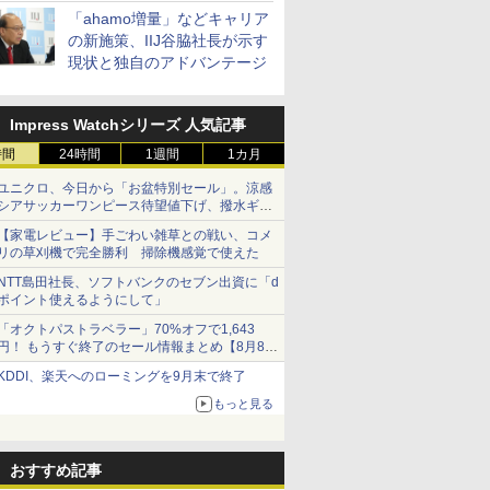
「ahamo増量」などキャリア
の新施策、IIJ谷脇社長が示す
現状と独自のアドバンテージ
Impress Watchシリーズ 人気記事
時間
24時間
1週間
1カ月
ユニクロ、今日から「お盆特別セール」。涼感
シアサッカーワンピース待望値下げ、撥水ギア
ショーツは1990円に
【家電レビュー】手ごわい雑草との戦い、コメ
リの草刈機で完全勝利 掃除機感覚で使えた
NTT島田社長、ソフトバンクのセブン出資に「d
ポイント使えるようにして」
「オクトパストラベラー」70%オフで1,643
円！ もうすぐ終了のセール情報まとめ【8月8日
更新】
KDDI、楽天へのローミングを9月末で終了
ニンテンドーeショップでは「大神 絶景版」が
67%オフで990円
もっと見る
おすすめ記事