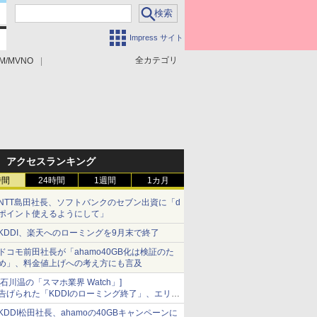
Impress サイト
全カテゴリ
M/MVNO
アクセスランキング
時間
24時間
1週間
1カ月
NTT島田社長、ソフトバンクのセブン出資に「d
ポイント使えるようにして」
KDDI、楽天へのローミングを9月末で終了
ドコモ前田社長が「ahamo40GB化は検証のた
め」、料金値上げへの考え方にも言及
[石川温の「スマホ業界 Watch」]
告げられた「KDDIのローミング終了」、エリア
マップの落とし穴と楽天モバイルの課題
KDDI松田社長、ahamoの40GBキャンペーンに