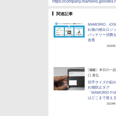
https://company.mamorio.jp/index.
関連記事
MAMORIO、iO
れ物の検出ロジ
バッテリー消費
改善
2020
本日の一品
連載
口 真弘
切手サイズの貼
れ物防止タグ
「MAMORIO F
はどこまで使え
2019