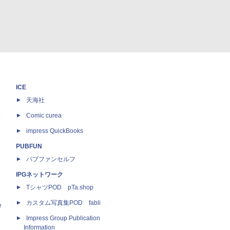
ICE
天海社
ス
Comic curea
impress QuickBooks
PUBFUN
パブファンセルフ
IPGネットワーク
TシャツPOD pTa.shop
カスタム写真集POD fabli
e
Impress Group Publication
Information