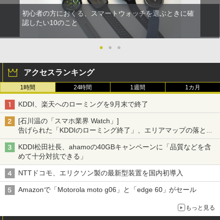
初心者の方におくる、スマートウォッチを選ぶときに確
認したい10のこと
●
●
●
アクセスランキング
1時間
24時間
1週間
1カ月
KDDI、楽天へのローミングを9月末で終了
[石川温の「スマホ業界 Watch」]
告げられた「KDDIのローミング終了」、エリアマップの落とし
穴と楽天モバイルの課題
KDDI松田社長、ahamoの40GBキャンペーンに「品質などを含
めて十分対抗できる」
NTTドコモ、エリクソン製の最新型装置を国内初導入
Amazonで「Motorola moto g06」と「edge 60」がセール
もっと見る