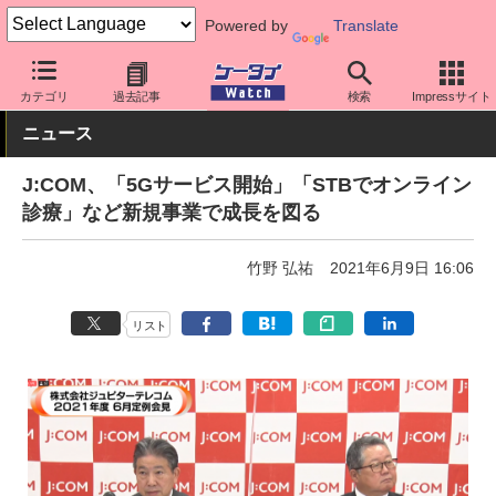
Powered by
Translate
ケータイ Watch
格安スマホ/格安SIM
格安SIM/MVNO
キーパー
カテゴリ
過去記事
検索
Impressサイト
ニュース
J:COM、「5Gサービス開始」「STBでオンライン
診療」など新規事業で成長を図る
竹野 弘祐
2021年6月9日 16:06
リスト