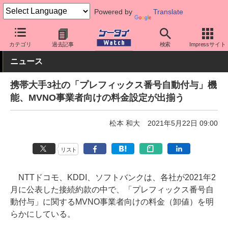
Powered by
Translate
ケータイ Watch
格安スマホ/格安SIM
格安SIM/MVNO
カテゴリ
過去記事
検索
Impressサイト
ニュース
携帯大手3社の「プレフィックス番号自動付与」機
能、MVNO事業者向けの料金設定が出揃う
松本 和大
2021年5月22日 09:00
リスト
NTTドコモ、KDDI、ソフトバンクは、各社が2021年2
月に公表した接続約款の中で、「プレフィックス番号自
動付与」に関するMVNO事業者向けの料金（卸値）を明
らかにしている。