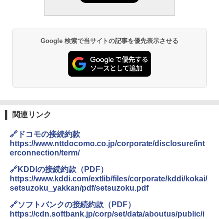
Google 検索で当サイトの記事を優先表示させる
関連リンク
🔗ドコモの接続約款
https://www.nttdocomo.co.jp/corporate/disclosure/int
erconnection/term/
🔗KDDIの接続約款（PDF）
https://www.kddi.com/extlib/files/corporate/kddi/kokai/
setsuzoku_yakkan/pdf/setsuzoku.pdf
🔗ソフトバンクの接続約款（PDF）
https://cdn.softbank.jp/corp/set/data/aboutus/public/i