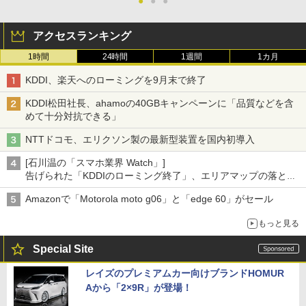
●
●
●
アクセスランキング
1時間
24時間
1週間
1カ月
KDDI、楽天へのローミングを9月末で終了
KDDI松田社長、ahamoの40GBキャンペーンに「品質などを含
めて十分対抗できる」
NTTドコモ、エリクソン製の最新型装置を国内初導入
[石川温の「スマホ業界 Watch」]
告げられた「KDDIのローミング終了」、エリアマップの落とし
穴と楽天モバイルの課題
Amazonで「Motorola moto g06」と「edge 60」がセール
もっと見る
Special Site
レイズのプレミアムカー向けブランドHOMUR
Aから「2×9R」が登場！