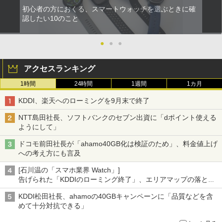
初心者の方におくる、スマートウォッチを選ぶときに確
認したい10のこと
●
●
●
アクセスランキング
1時間
24時間
1週間
1カ月
KDDI、楽天へのローミングを9月末で終了
NTT島田社長、ソフトバンクのセブン出資に「dポイント使える
ようにして」
ドコモ前田社長が「ahamo40GB化は検証のため」、料金値上げ
への考え方にも言及
[石川温の「スマホ業界 Watch」]
告げられた「KDDIのローミング終了」、エリアマップの落とし
穴と楽天モバイルの課題
KDDI松田社長、ahamoの40GBキャンペーンに「品質などを含
めて十分対抗できる」