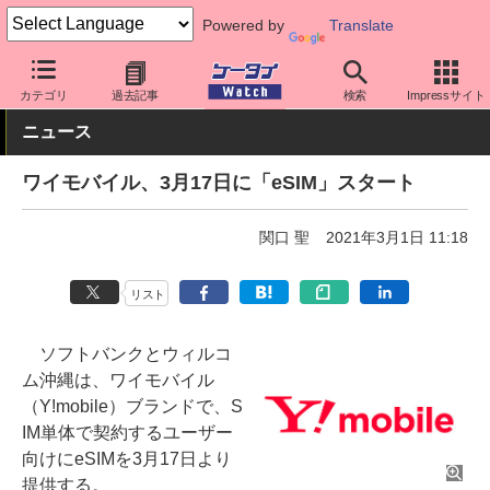
Powered by
Translate
ケータイ Watch
キャリア
ワイモバイル
スマホ・ケータイ
カテゴリ
過去記事
検索
Impressサイト
ニュース
ワイモバイル、3月17日に「eSIM」スタート
関口 聖
2021年3月1日 11:18
リスト
ソフトバンクとウィルコ
ム沖縄は、ワイモバイル
（Y!mobile）ブランドで、S
IM単体で契約するユーザー
向けにeSIMを3月17日より
提供する。