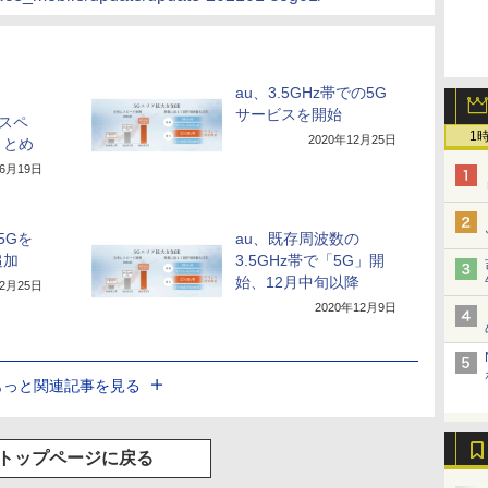
au、3.5GHz帯での5G
サービスを開始
」のスペ
1
2020年12月25日
まとめ
年6月19日
の5Gを
au、既存周波数の
追加
3.5GHz帯で「5G」開
始、12月中旬以降
12月25日
2020年12月9日
もっと関連記事を見る
トップページに戻る