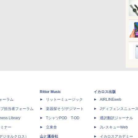
Rittor Music
イカロス出版
dフォーラム
リットーミュージック
AIRLINEweb
ップ担当者フォーラム
楽器探そう!デジマート
Jディフェンスニュー
ness Library
TシャツPOD T-OD
通訳翻訳ジャーナル
セミナー
立東舎
JレスキューWeb
 X（デジタルクロス）
山と溪谷社
イカロスアカデミー