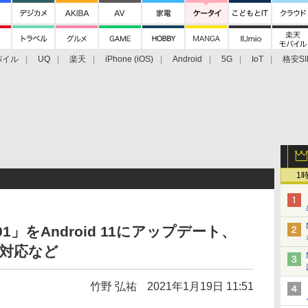
バイル
UQ
楽天
iPhone (iOS)
Android
5G
IoT
格安SI
アクセサリー
業界動向
法人向け
最新技術/その他
1
OG01」をAndroid 11にアップデート、
ス対応など
竹野 弘祐
2021年1月19日 11:51