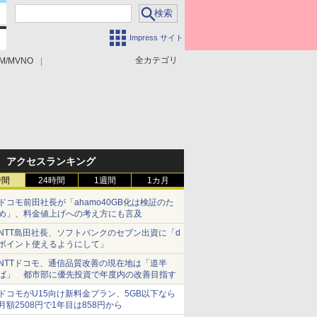
Impress サイト
全カテゴリ
M/MVNO
アクセスランキング
時間
24時間
1週間
1カ月
ドコモ前田社長が「ahamo40GB化は検証のた
め」、料金値上げへの考え方にも言及
NTT島田社長、ソフトバンクのセブン出資に「d
ポイント使えるようにして」
NTTドコモ、通信品質改善の現在地は「道半
ば」 都市部に優先投資で年度内の改善目指す
ドコモがU15向け新料金プラン、5GB以下なら
月額2508円で1年目は858円から