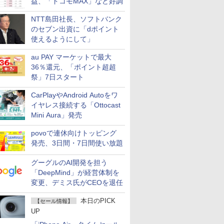
益、「ドコモMAX」など好調
NTT島田社長、ソフトバンク
のセブン出資に「dポイント
使えるようにして」
au PAY マーケットで最大
36％還元、「ポイント超超
祭」7日スタート
CarPlayやAndroid Autoをワ
イヤレス接続する「Ottocast
Mini Aura」発売
povoで連休向けトッピング
発売、3日間・7日間使い放題
グーグルのAI開発を担う
「DeepMind」が経営体制を
変更、デミス氏がCEOを退任
本日のPICK
【セール情報】
UP