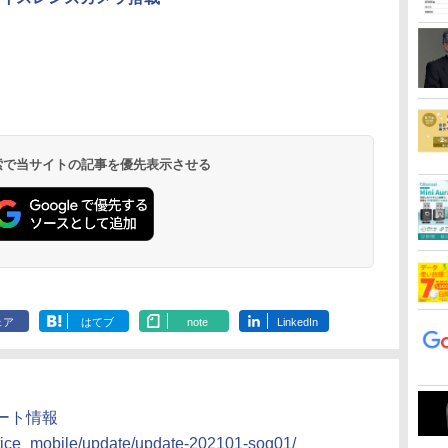
 検索で当サイトの記事を優先表示させる
ェア
はてブ
note
LinkedIn
プデート情報
otice_mobile/update/update-202101-sog01/