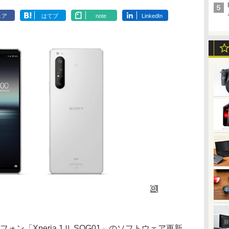
ェア
はてブ
note
LinkedIn
ン「Xperia 1Ⅱ SOG01」のソフトウェア更新