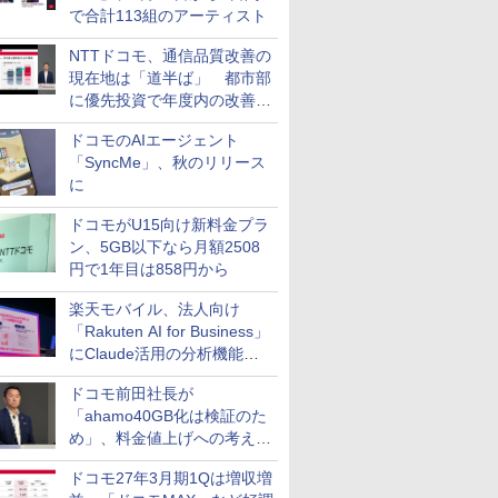
で合計113組のアーティスト
NTTドコモ、通信品質改善の
現在地は「道半ば」 都市部
に優先投資で年度内の改善目
指す
ドコモのAIエージェント
「SyncMe」、秋のリリース
に
ドコモがU15向け新料金プラ
ン、5GB以下なら月額2508
円で1年目は858円から
楽天モバイル、法人向け
「Rakuten AI for Business」
にClaude活用の分析機能な
どを追加
ドコモ前田社長が
「ahamo40GB化は検証のた
め」、料金値上げへの考え方
にも言及
ドコモ27年3月期1Qは増収増