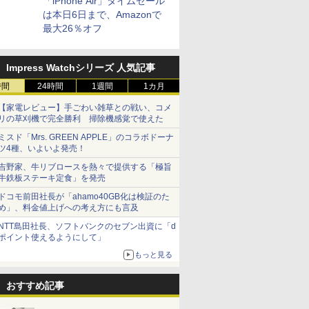
「iPhone Air」タイムセール
は本日6日まで、Amazonで
最大26％オフ
Impress Watchシリーズ 人気記事
時間
24時間
1週間
1カ月
【家電レビュー】手ごわい雑草との戦い、コメ
リの草刈機で完全勝利 掃除機感覚で使えた
ミスド「Mrs. GREEN APPLE」のコラボドーナ
ツ4種、いよいよ発売！
吉野家、牛リブロースを熱々で提供する「極旨
牛鉄板ステーキ定食」を発売
ドコモ前田社長が「ahamo40GB化は検証のた
め」、料金値上げへの考え方にも言及
NTT島田社長、ソフトバンクのセブン出資に「d
ポイント使えるようにして」
もっと見る
おすすめ記事