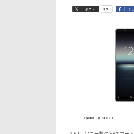
ポスト
リスト
シ
Xperia 1Ⅱ SOG01
auは、ソニー製の5Gスマートフォ