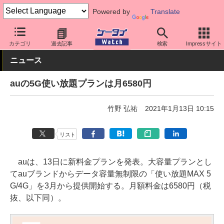
Powered by
Translate
ケータイ Watch
キャリア
au
料金プラン・割引
カテゴリ
過去記事
検索
Impressサイト
ニュース
auの5G使い放題プランは月6580円
竹野 弘祐
2021年1月13日 10:15
リスト
auは、13日に新料金プランを発表。大容量プランとし
てauブランドからデータ容量無制限の「使い放題MAX 5
G/4G」を3月から提供開始する。月額料金は6580円（税
抜、以下同）。