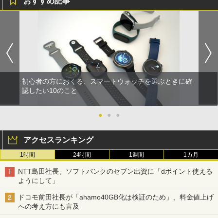
おすすめ記事
初心者の方におくる、スマートウォッチを選ぶときに確
認したい10のこと
●
●
●
アクセスランキング
1時間
24時間
1週間
1カ月
NTT島田社長、ソフトバンクのセブン出資に「dポイント使える
ようにして」
ドコモ前田社長が「ahamo40GB化は検証のため」、料金値上げ
への考え方にも言及