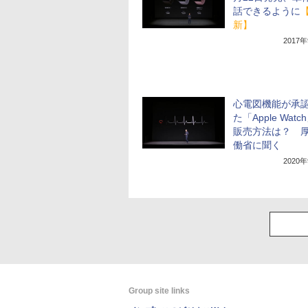
話できるように
新】
2017
心電図機能が承
た「Apple Watc
販売方法は？ 
働省に聞く
2020
Group site links