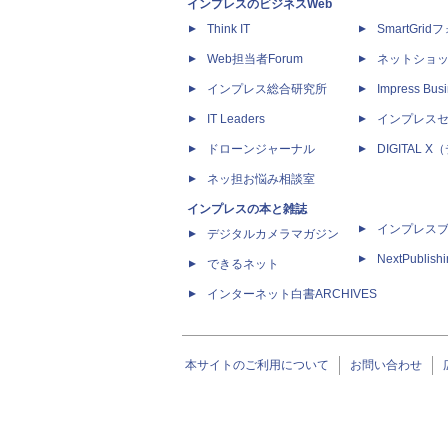
インプレスのビジネスWeb
Think IT
SmartGri
Web担当者Forum
ネットショ
インプレス総合研究所
Impress Busi
IT Leaders
インプレス
ドローンジャーナル
DIGITAL
ネッ担お悩み相談室
インプレスの本と雑誌
インプレス
デジタルカメラマガジン
NextPublish
できるネット
インターネット白書ARCHIVES
本サイトのご利用について
お問い合わせ