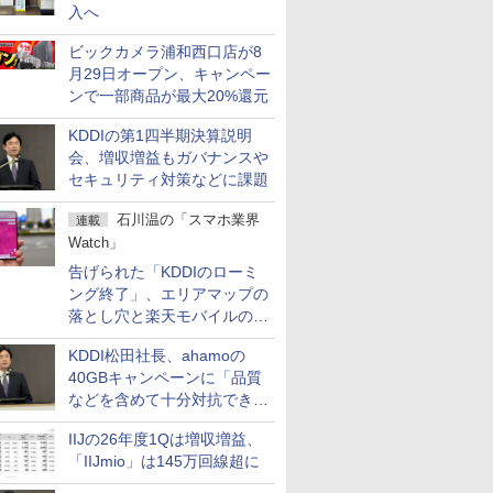
入へ
ビックカメラ浦和西口店が8
月29日オープン、キャンペー
ンで一部商品が最大20%還元
KDDIの第1四半期決算説明
会、増収増益もガバナンスや
セキュリティ対策などに課題
石川温の「スマホ業界
連載
Watch」
告げられた「KDDIのローミ
ング終了」、エリアマップの
落とし穴と楽天モバイルの課
題
KDDI松田社長、ahamoの
40GBキャンペーンに「品質
などを含めて十分対抗でき
る」
IIJの26年度1Qは増収増益、
「IIJmio」は145万回線超に