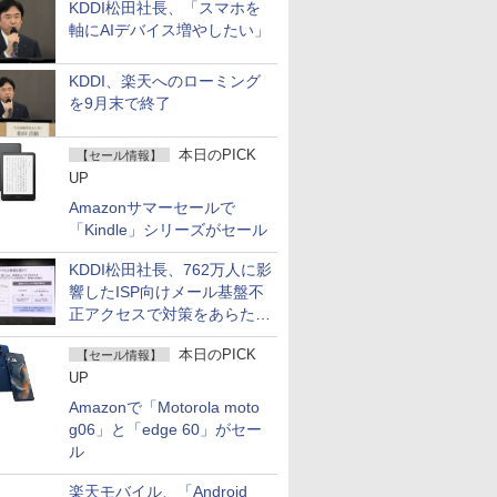
KDDI松田社長、「スマホを
軸にAIデバイス増やしたい」
KDDI、楽天へのローミング
を9月末で終了
本日のPICK
【セール情報】
UP
Amazonサマーセールで
「Kindle」シリーズがセール
KDDI松田社長、762万人に影
響したISP向けメール基盤不
正アクセスで対策をあらため
て説明
本日のPICK
【セール情報】
UP
Amazonで「Motorola moto
g06」と「edge 60」がセー
ル
楽天モバイル、「Android