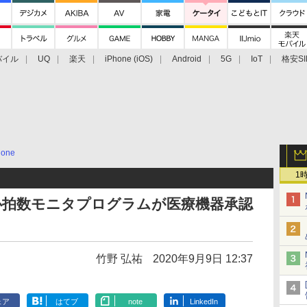
バイル
UQ
楽天
iPhone (iOS)
Android
5G
IoT
格安SI
アクセサリー
業界動向
法人向け
最新技術/その他
hone
1
心電計心拍数モニタプログラムが医療機器承認
竹野 弘祐
2020年9月9日 12:37
ェア
はてブ
note
LinkedIn