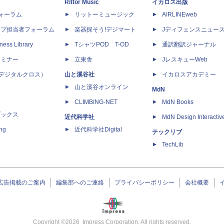
Rittor Music
イカロス出版
dフォーラム
リットーミュージック
AIRLINEweb
ップ担当者フォーラム
楽器探そう!デジマート
Jディフェンスニュー
ness Library
TシャツPOD T-OD
通訳翻訳ジャーナル
セミナー
立東舎
JレスキューWeb
 X（デジタルクロス）
山と溪谷社
イカロスアカデミー
山と溪谷オンライン
MdN
CLIMBING-NET
MdN Books
ブックス
近代科学社
MdN Design Interactiv
ing
近代科学社Digital
テックリブ
TechLib
広告掲載のご案内
編集部へのご連絡
プライバシーポリシー
会社概要
Copyright ©
2026
Impress Corporation. All rights reserved.