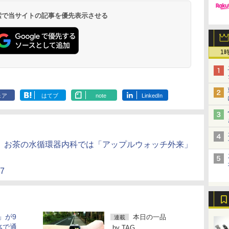
 検索で当サイトの記事を優先表示させる
1
ェア
はてブ
note
LinkedIn
9/7、お茶の水循環器内科では「アップルウォッチ外来」
57
3」が9
本日の一品
連載
体で通
by
TAG