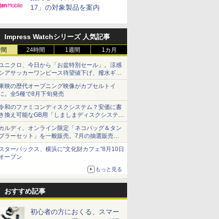
17」の対象製品を案内
Impress Watchシリーズ 人気記事
時間
24時間
1週間
1カ月
ユニクロ、今日から「お盆特別セール」。涼感
シアサッカーワンピース待望値下げ、撥水ギア
ショーツは1990円に
東映の歴代オープニング映像がカプセルトイ
に。全5種で8月下旬発売
令和のファミコンディスクシステム？安価に書
き換え可能なGB用「しましまディスクシステ
ム」
カルディ、オンライン限定「ネコバッグ＆タン
ブラーセット」を一般販売。7月の抽選販売の
当選無効分
スターバックス、横浜に“文化財カフェ”8月10日
オープン
もっと見る
おすすめ記事
初心者の方におくる、スマー