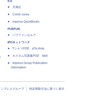
ICE
天海社
ス
Comic curea
impress QuickBooks
PUBFUN
パブファンセルフ
IPGネットワーク
TシャツPOD pTa.shop
カスタム写真集POD fabli
e
Impress Group Publication
Information
インプレスグループ
特定商取引法に基づく表示