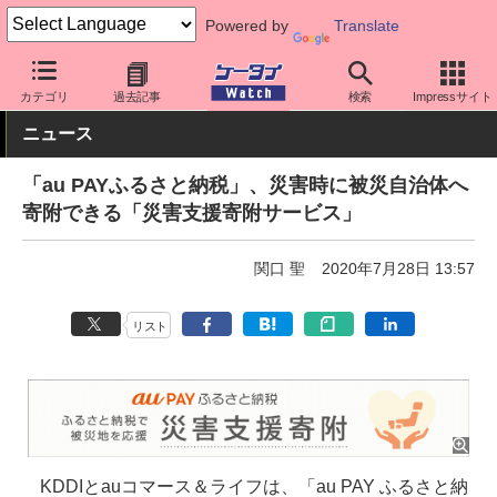
Powered by
Translate
ケータイ Watch
キャリア
au
アプリ・サービス
カテゴリ
過去記事
検索
Impressサイト
ニュース
「au PAYふるさと納税」、災害時に被災自治体へ
寄附できる「災害支援寄附サービス」
関口 聖
2020年7月28日 13:57
リスト
KDDIとauコマース＆ライフは、「au PAY ふるさと納