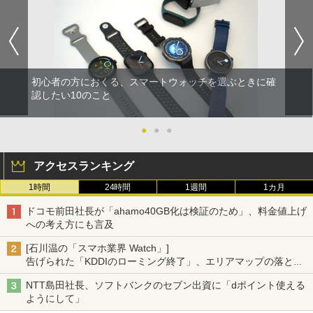
初心者の方におくる、スマートウォッチを選ぶときに確
認したい10のこと
●
●
●
アクセスランキング
1時間
24時間
1週間
1カ月
ドコモ前田社長が「ahamo40GB化は検証のため」、料金値上げ
への考え方にも言及
[石川温の「スマホ業界 Watch」]
告げられた「KDDIのローミング終了」、エリアマップの落とし
穴と楽天モバイルの課題
NTT島田社長、ソフトバンクのセブン出資に「dポイント使える
ようにして」