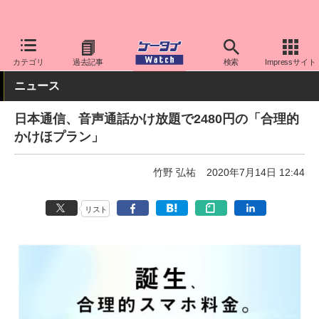
ケータイ Watch
格安スマホ/格安SIM
格安SIM/MVNO
その他
カテゴリ
過去記事
検索
Impressサイト
ニュース
日本通信、音声通話かけ放題で2480円の「合理的
かけほプラン」
竹野 弘祐
2020年7月14日 12:44
リスト