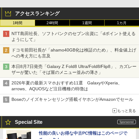
アクセスランキング
1時間
24時間
1週間
1カ月
NTT島田社長、ソフトバンクのセブン出資に「dポイント使える
ようにして」
ドコモ前田社長が「ahamo40GB化は検証のため」、料金値上げ
への考え方にも言及
本日8月7日発売「Galaxy Z Fold8 Ultra/Fold8/Flip8」、カズレー
ザーが驚いた「そば屋のメニュー並みの薄さ」
2026年夏の最新スマホおすすめ11選 GalaxyやXperia、
arrows、AQUOSなど注目機種の特徴は
Boseのノイズキャンセリング搭載イヤホンがAmazonでセール
もっと見る
Special Site
性能の良いお得な中古PC情報はこのページで