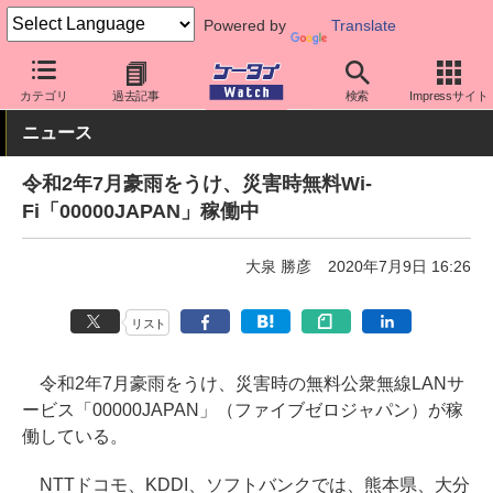
Powered by
Translate
ケータイ Watch
業界動向
災害・防災
カテゴリ
過去記事
検索
Impressサイト
ニュース
令和2年7月豪雨をうけ、災害時無料Wi-
Fi「00000JAPAN」稼働中
大泉 勝彦
2020年7月9日 16:26
リスト
令和2年7月豪雨をうけ、災害時の無料公衆無線LANサ
ービス「00000JAPAN」（ファイブゼロジャパン）が稼
働している。
NTTドコモ、KDDI、ソフトバンクでは、熊本県、大分