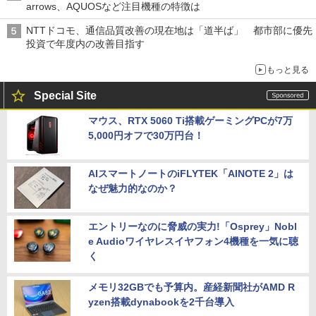
arrows、AQUOSなど注目機種の特徴は
NTTドコモ、通信品質改善の現在地は「道半ば」 都市部に優先
投資で年度内の改善目指す
もっと見る
Special Site
マウス、RTX 5060 Ti搭載ゲーミングPCが7万
5,000円オフで30万円台！
AIスマートノートのiFLYTEK「AINOTE 2」は
なぜ魅力的なのか？
エントリーなのに脅威の実力!「Osprey」Nobl
e Audioワイヤレスイヤフォン4機種を一気に聴
く
メモリ32GBでも予算内。産経新聞社がAMD R
yzen搭載dynabookを2千台導入