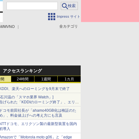
Impress サイト
全カテゴリ
M/MVNO
アクセスランキング
時間
24時間
1週間
1カ月
KDDI、楽天へのローミングを9月末で終了
[石川温の「スマホ業界 Watch」]
告げられた「KDDIのローミング終了」、エリア
マップの落とし穴と楽天モバイルの課題
ドコモ前田社長が「ahamo40GB化は検証のた
め」、料金値上げへの考え方にも言及
NTTドコモ、エリクソン製の最新型装置を国内
初導入
Amazonで「Motorola moto g06」と「edge