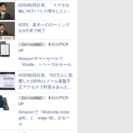
KDDI松田社長、「スマホを
軸にAIデバイス増やしたい」
KDDI、楽天へのローミング
を9月末で終了
本日のPICK
【セール情報】
UP
Amazonサマーセールで
「Kindle」シリーズがセール
KDDI松田社長、762万人に影
響したISP向けメール基盤不
正アクセスで対策をあらため
て説明
本日のPICK
【セール情報】
UP
Amazonで「Motorola moto
g06」と「edge 60」がセー
ル