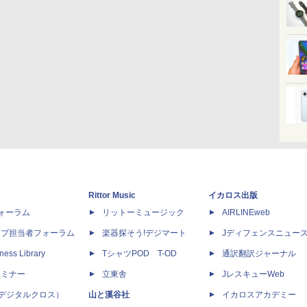
Rittor Music
イカロス出版
dフォーラム
リットーミュージック
AIRLINEweb
ップ担当者フォーラム
楽器探そう!デジマート
Jディフェンスニュー
ness Library
TシャツPOD T-OD
通訳翻訳ジャーナル
セミナー
立東舎
JレスキューWeb
 X（デジタルクロス）
山と溪谷社
イカロスアカデミー