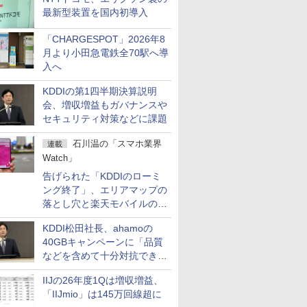
最新型装置を国内初導入
「CHARGESPOT」2026年8
月より小田急電鉄全70駅へ導
入へ
KDDIの第1四半期決算説明
会、増収増益もガバナンスや
セキュリティ対策などに課題
石川温の「スマホ業界
連載
Watch」
告げられた「KDDIのローミ
ング終了」、エリアマップの
落とし穴と楽天モバイルの課
題
KDDI松田社長、ahamoの
40GBキャンペーンに「品質
などを含めて十分対抗でき
る」
IIJの26年度1Qは増収増益、
「IIJmio」は145万回線超に