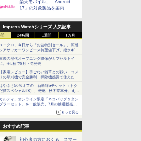
楽天モバイル、「Android
17」の対象製品を案内
Impress Watchシリーズ 人気記事
時間
24時間
1週間
1カ月
ユニクロ、今日から「お盆特別セール」。涼感
シアサッカーワンピース待望値下げ、撥水ギア
ショーツは1990円に
東映の歴代オープニング映像がカプセルトイ
に。全5種で8月下旬発売
【家電レビュー】手ごわい雑草との戦い、コメ
リの草刈機で完全勝利 掃除機感覚で使えた
はやぶさ50％オフの「新幹線eチケット（トク
だ値スペシャル28）」発売。秋冬乗車分、えき
ねっと限定
カルディ、オンライン限定「ネコバッグ＆タン
ブラーセット」を一般販売。7月の抽選販売の
当選無効分
もっと見る
おすすめ記事
初心者の方におくる、スマー