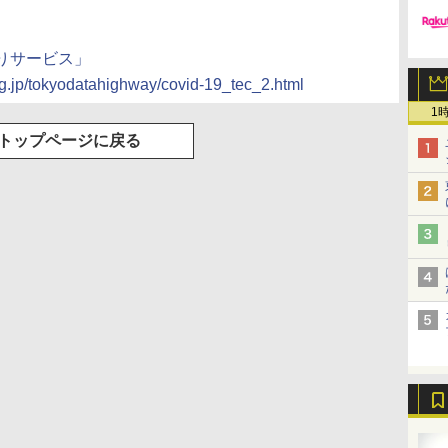
りサービス」
lg.jp/tokyodatahighway/covid-19_tec_2.html
1
トップページに戻る