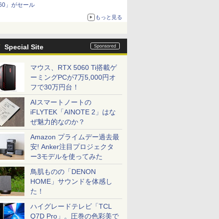
60」がセール
もっと見る
Special Site
マウス、RTX 5060 Ti搭載ゲ
ーミングPCが7万5,000円オ
フで30万円台！
AIスマートノートの
iFLYTEK「AINOTE 2」はな
ぜ魅力的なのか？
Amazon プライムデー過去最
安! Anker注目プロジェクタ
ー3モデルを使ってみた
鳥肌ものの「DENON
HOME」サウンドを体感し
た！
ハイグレードテレビ「TCL
Q7D Pro」。圧巻の色彩美で