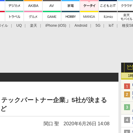
バイル
UQ
楽天
iPhone (iOS)
Android
5G
IoT
格安SI
アクセサリー
業界動向
法人向け
最新技術/その他
1
・テックパートナー企業」5社が決まる
など
関口 聖
2020年6月26日 14:08